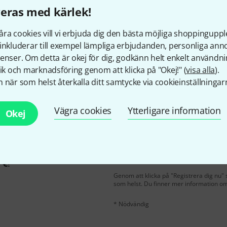
eras med kärlek!
Gillar du vad du ser?
ra cookies vill vi erbjuda dig den bästa möjliga shoppingupple
inkluderar till exempel lämpliga erbjudanden, personliga an
enser. Om detta är okej för dig, godkänn helt enkelt användni
Dela
Hjälp & Feedback
tik och marknadsföring genom att klicka på "Okej!" (
visa alla
).
 när som helst återkalla ditt samtycke via cookieinställningar
Vägra cookies
Ytterligare information
Okej
E-postadress
*
på engelska och du kan
 €
!
Genom att klicka på "Registrera dig nu" s
som helst. Du finner mer information om
* Nödvändig