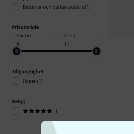
Batterier och batteriladdare
(1)
Prisområde
Från (kr)
Till (kr)
Tillgänglighet
i lager
(1)
Betyg
1