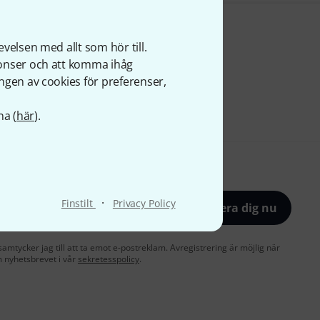
velsen med allt som hör till.
nonser och att komma ihåg
ngen av cookies för preferenser,
na (
här
).
·
Finstilt
Privacy Policy
Registrera dig nu
amtycker jag till att ta emot e-postreklam. Avregistrering är möjlig när
 nyhetsbrevet i vår
sekretesspolicy
.