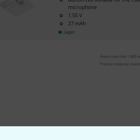
microphone
1.55 V
27 mAh
i lager
Gratis frakt från 1 600 k
Priset är inklusive mom