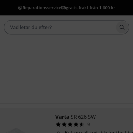
Reparationsservice
gratis frakt från 1 600 kr
Börj
Varta
SR 626 SW
9
Button cell suitable for the t