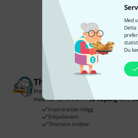
Serv
Med vå
Detta 
prefer
statis
Du kan
Thomann nyhetsbrev
Prenumererar på Thomanns Nyhetsbrev 
med lite tur vinna en
50 kupong
värd
50
Inspirerande inlägg
Erbjudanden
Thomann Insikter