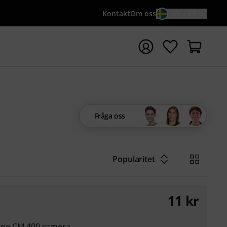
Kontakt
Om oss
SV / KR
a sökningen med söktermen {searchTerm}
Fråga oss
Popularitet
11
kr
.bone CM 400 camera