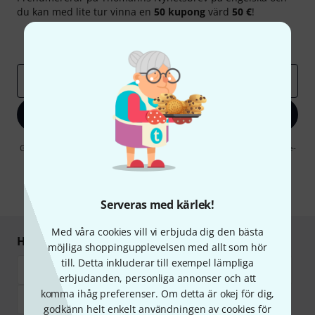
du kan med lite tur vinna en
50 kupong
värd
50 €
!
Inspirerande inlägg
Erbjudanden
Thomann Insikter
E-postadress
*
Registrera dig nu
Genom att klicka på "Registrera dig nu" samtycker jag till att ta emot e-
postreklam. Avregistrering är möjlig när som helst. Du finner mer
information om nyhetsbrevet i vår
sekretesspolicy
.
* Nödvändig
Serveras med kärlek!
Med våra cookies vill vi erbjuda dig den bästa
Handla och betala säkert
möjliga shoppingupplevelsen med allt som hör
till. Detta inkluderar till exempel lämpliga
erbjudanden, personliga annonser och att
komma ihåg preferenser. Om detta är okej för dig,
godkänn helt enkelt användningen av cookies för