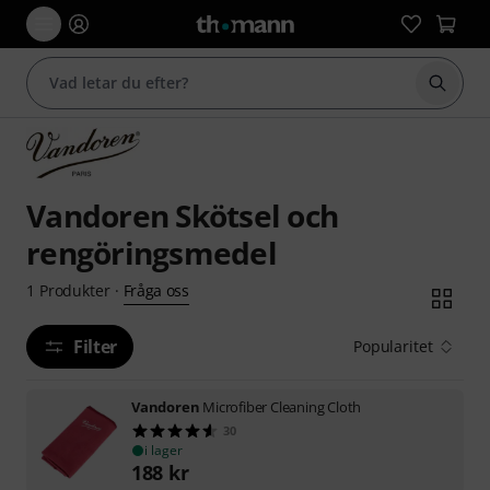
Börja 
Vandoren Skötsel och
rengöringsmedel
Fråga oss
1
Produkter
·
Filter
Popularitet
Vandoren
Microfiber Cleaning Cloth
30
i lager
188
kr