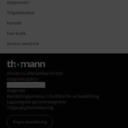
Hjälpcenter
Tillgodokvitton
Kontakt
Fast butik
Service överblick
Allmänna affärsvillkor
/
Finstilt
Integritetspolicy
Cookie-inställningar
Ångerrätt
Beställningsprocess / slutförande av beställning
Lagstadgade garantirättigheter
Tillgänglighetsförklaring
Ångra beställning