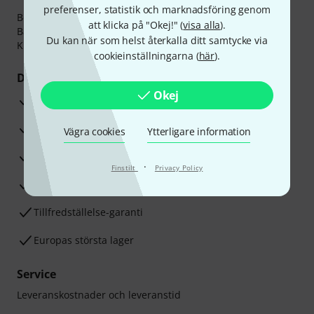
preferenser, statistik och marknadsföring genom
Betalningen kan göras tryggt och säkert med
att klicka på "Okej!" (
visa alla
).
Banköverföring, PayPal,
Klarna Direktbetalning
eller
Du kan när som helst återkalla ditt samtycke via
Kreditkort.
cookieinställningarna (
här
).
Dina fördelar
Okej
3-år Thomann-garanti
30 dagars öppet köp
Vägra cookies
Ytterligare information
Reparationsservice
·
Finstilt
Privacy Policy
Råd från våra sak-experter
Tillfredställelse-garanti
Europas största lager
Service
Leveranskostnader och leveranstid