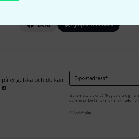
Gillar du vad du ser?
Dela
Hjälp & Feedback
E-postadress
*
på engelska och du kan
 €
!
Genom att klicka på "Registrera dig nu" s
som helst. Du finner mer information om
* Nödvändig