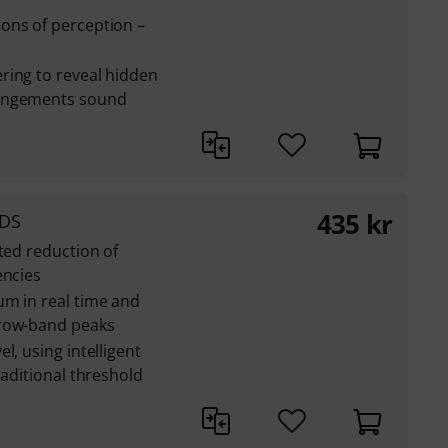
ons of perception –
ring to reveal hidden
rangements sound
435
kr
 DS
ted reduction of
encies
um in real time and
rrow-band peaks
l, using intelligent
raditional threshold