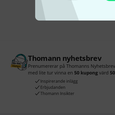
Thomann nyhetsbrev
Prenumererar på Thomanns Nyhetsbrev 
med lite tur vinna en
50 kupong
värd
50
Inspirerande inlägg
Erbjudanden
Thomann Insikter