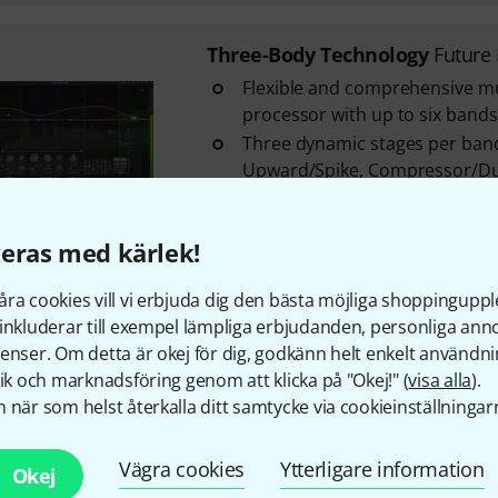
Three-Body Technology
Future
Flexible and comprehensive m
processor with up to six bands
Three dynamic stages per band
Upward/Spike, Compressor/Du
Three style characteristics per
adjustable: Clean, Glue and OT
eras med kärlek!
Ladda ner licens
ra cookies vill vi erbjuda dig den bästa möjliga shoppingupple
inkluderar till exempel lämpliga erbjudanden, personliga an
Gratis frakt från 1 600 k
enser. Om detta är okej för dig, godkänn helt enkelt användni
Priset är inklusive mom
tik och marknadsföring genom att klicka på "Okej!" (
visa alla
).
 när som helst återkalla ditt samtycke via cookieinställningar
Vägra cookies
Ytterligare information
Okej