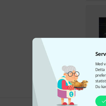
Serv
Med vå
Detta 
prefer
statis
Du kan