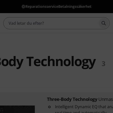
Reparationsservice
Betalningssäkerhet
Börj
Body Technology
3
Three-Body Technology
Unmas
Intelligent Dynamic EQ that ana
real time and automatically ...