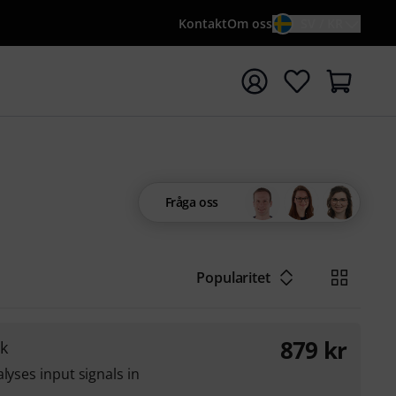
Kontakt
Om oss
SV / KR
a sökningen med söktermen {searchTerm}
Fråga oss
Popularitet
879
kr
k
lyses input signals in