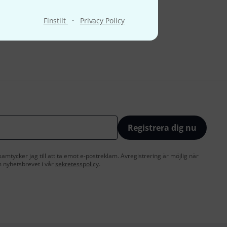
·
Finstilt
Privacy Policy
Registrera dig nu
amtycker jag till att ta emot e-postreklam. Avregistrering är möjlig när
 nyhetsbrevet i vår
sekretesspolicy
.