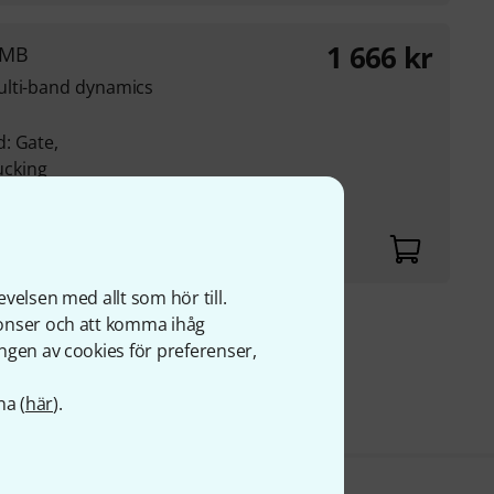
1 666
kr
 MB
ulti-band dynamics
: Gate,
cking
 stage, continuously
T
velsen med allt som hör till.
nonser och att komma ihåg
r
ngen av cookies för preferenser,
s
na (
här
).