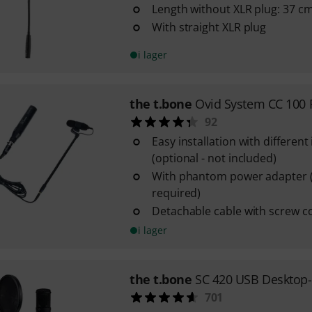
Length without XLR plug: 37 c
With straight XLR plug
i lager
the t.bone
Ovid System CC 100 
92
Easy installation with differen
(optional - not included)
With phantom power adapter
required)
Detachable cable with screw c
i lager
the t.bone
SC 420 USB Desktop-
701