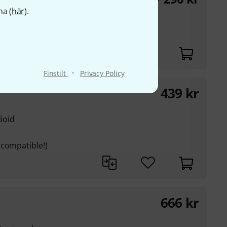
.
na (
här
).
rack
·
Finstilt
Privacy Policy
439
kr
dioid
 compatible!)
666
kr