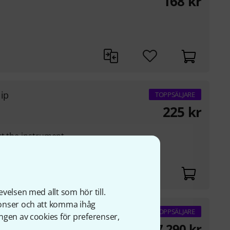
168
kr
lip
TOPPSÄLJARE
225
kr
ct the instrument
cm body width
velsen med allt som hör till.
nonser och att komma ihåg
rack 520MHz
TOPPSÄLJARE
ngen av cookies för preferenser,
27 290
kr
ack with pocket