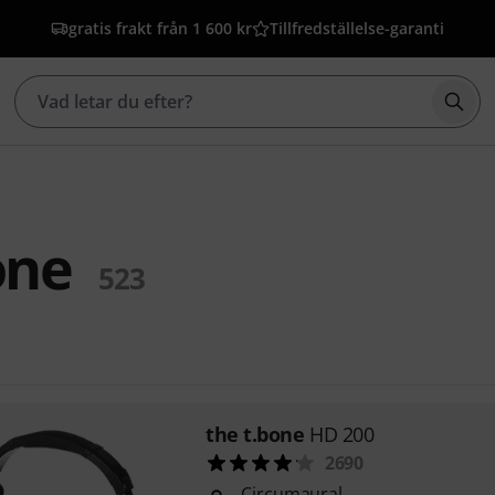
gratis frakt från 1 600 kr
Tillfredställelse-garanti
Börj
one
523
the t.bone
HD 200
2690
Circumaural