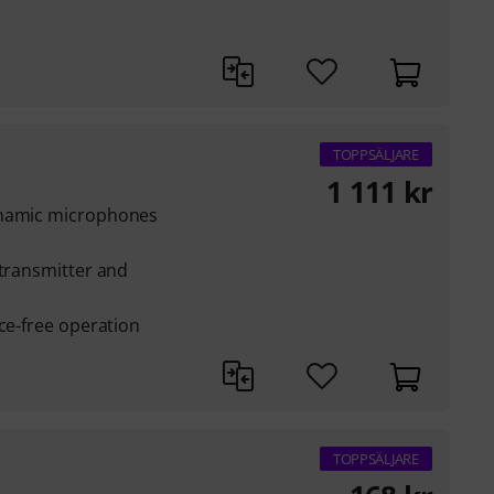
TOPPSÄLJARE
1 111
kr
ynamic microphones
 transmitter and
nce-free operation
TOPPSÄLJARE