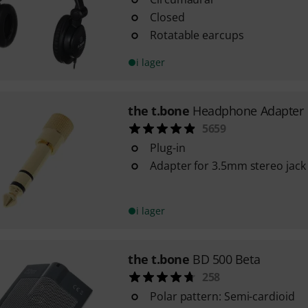
Closed
Rotatable earcups
i lager
the t.bone
Headphone Adapter
5659
Plug-in
Adapter for 3.5mm stereo jack
i lager
the t.bone
BD 500 Beta
258
Polar pattern: Semi-cardioid