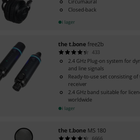
Circumaural
Closed-back
i lager
the t.bone
free2b
433
2.4 GHz Plug-on system for d
and line signals
Ready-to-use set consisting of
receiver
2.4 GHz band suitable for lice
worldwide
i lager
the t.bone
MS 180
6666