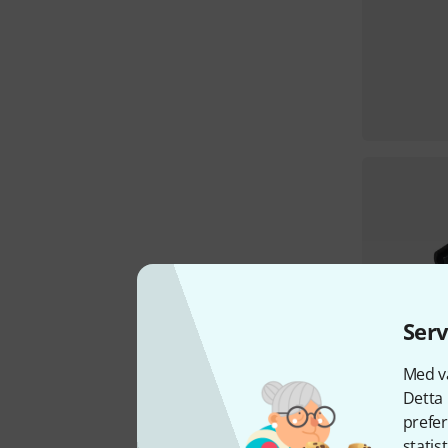
Serv
Med vå
Detta 
prefer
statis