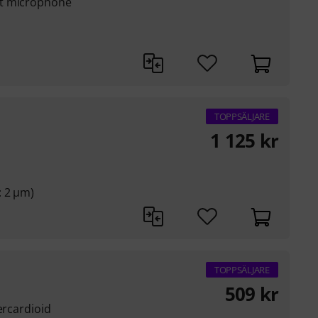
et microphone
TOPPSÄLJARE
1 125
kr
: 2 µm)
TOPPSÄLJARE
509
kr
ercardioid