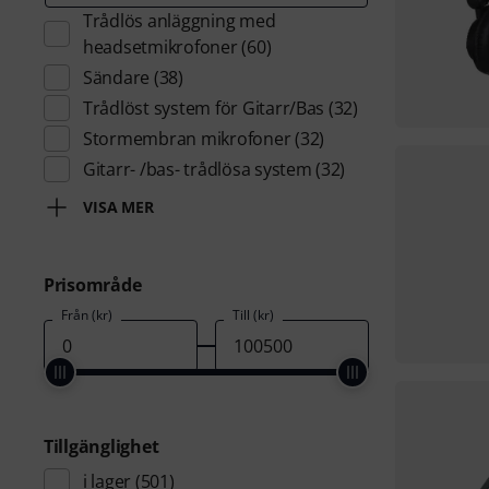
Trådlös anläggning med
headsetmikrofoner
(60)
Sändare
(38)
Trådlöst system för Gitarr/Bas
(32)
Stormembran mikrofoner
(32)
Gitarr- /bas- trådlösa system
(32)
VISA MER
Prisområde
Från (kr)
Till (kr)
Tillgänglighet
i lager
(501)