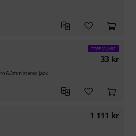
TOPPSÄLJARE
33
kr
 to 6.3mm stereo jack
1 111
kr