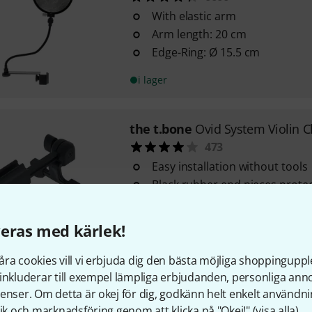
With elastic arm
Arm length: 20 cm
Edge-Ring: Ø 15.5 cm
i lager
the t.bone
Ovid System Violin C
473
Easy installation without tools
Black rubber end pieces prote
from damage
Adjustable up to approx. 4.5 
eras med kärlek!
i lager
ra cookies vill vi erbjuda dig den bästa möjliga shoppingupple
inkluderar till exempel lämpliga erbjudanden, personliga an
the t.bone
8 Kanal Theaterfunk
enser. Om detta är okej för dig, godkänn helt enkelt användni
Ready built and preset radio r
tik och marknadsföring genom att klicka på "Okej!" (
visa alla
).