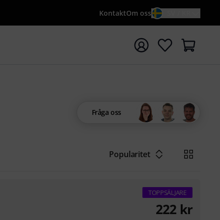
Kontakt
Om oss
SV / KR
a sökningen med söktermen {searchTerm}
Fråga oss
Popularitet
TOPPSÄLJARE
222
kr