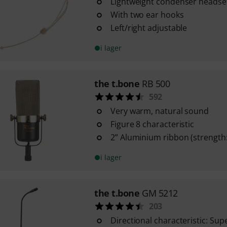
Lightweight condenser heads
With two ear hooks
Left/right adjustable
i lager
the t.bone
RB 500
592
Very warm, natural sound
Figure 8 characteristic
2” Aluminium ribbon (strength
i lager
the t.bone
GM 5212
203
Directional characteristic: Sup