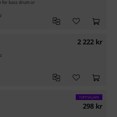
 for bass drum or
z
2 222
kr
z
TOPPSÄLJARE
298
kr