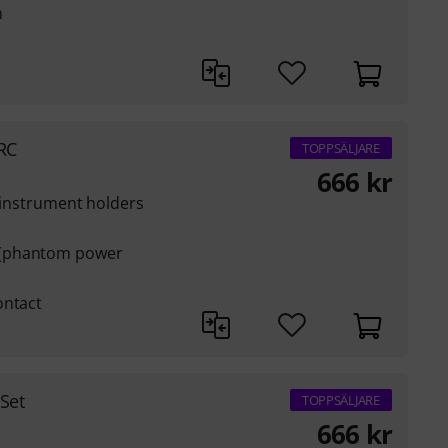
m
RC
TOPPSÄLJARE
666
kr
t instrument holders
 (phantom power
ontact
Set
TOPPSÄLJARE
666
kr