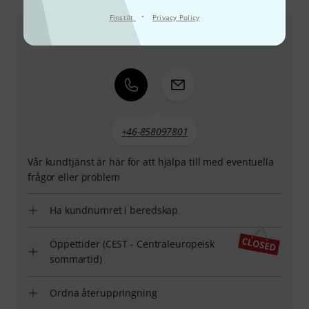
Hur man kontaktar oss
·
Finstilt
Privacy Policy
Kundtjänst Sverige
+46-858097801
Vår kundtjänst är här för att hjälpa till med eventuella
frågor eller problem
Ha kundnumret i beredskap
Öppettider (CEST - Centraleuropeisk
sommartid)
Ordna återuppringning