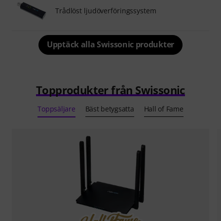
Trådlöst ljudöverföringssystem
Upptäck alla Swissonic produkter
Topprodukter från Swissonic
Toppsäljare
Bäst betygsatta
Hall of Fame