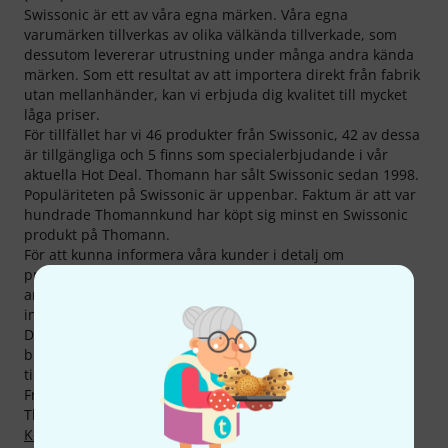
Swissonic är ett av våra egna märken. Våra egna
varumärken tillverkas av olika välkända tillverkade, som
dessutom levererar utrustning under många andra kända
märken. Som ett resultat av att importera direkt från fabrik
utan mellanhänder, kan vi erbjuda dig kvalitet till mycket
låga priser.
För tillfället har vi 46 produkter från Swissonic, 42 av dessa
är tillgängliga och 5 finns som specialerbjudande i vår
aktuella Hot Deal. Thomann har sålt Swissonic sedan 1998.
Populäriteten på Swissonic är uppenbar. Faktum är att var
hundrade Thomannkund har köpt sig minst en Swissonic
produkt på Thomann.
För att kunna informera våra kunder i detalj om
produkterna från Swissonic erbjuder vi följande 3170 st
artiklar, recensioner, testrapporter liksom annan
intressant information, lätttillgänglig här på vår websida.
Däribland hittar du 554 produktbilder, 33 andra 360 zoom
bilder, 2555 kundrecensioner och 28 testrapporter från
tidningar (i olika språk).
Från totalt 46 produkter är 24 produkter toppsäljare på
Thomann, bland annat i kategorierna
Blandförstärkare
,
Konverterare/Förstärkare
,
Nätverkskomponenter
,
Studio-/