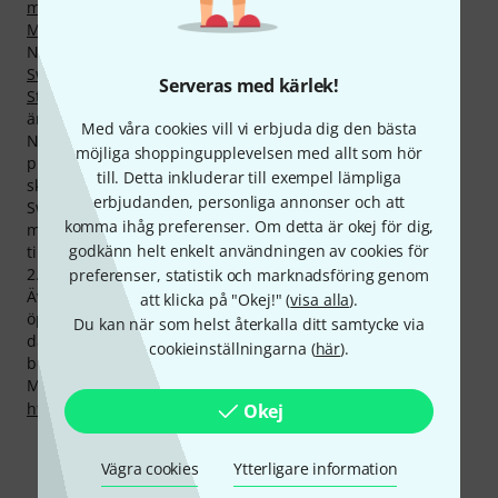
monitorkontroller
,
USB och firewire hubbar
,
Extender
och
Midiinterface
.
Nuvarande storsäljare ur sortimentet från Swissonic är
Swissonic Professional Router 2 MKIII
. Också
Swissonic
Serveras med kärlek!
Stage Switch POE
är väldigt populär, vi har redan sålt mer
än 2.000 stycken.
Med våra cookies vill vi erbjuda dig den bästa
Normalt erbjuder Swissonic 2 års garanti på sina
möjliga shoppingupplevelsen med allt som hör
produkter men med 3 års thomanngaranti så är du
till. Detta inkluderar till exempel lämpliga
skyddad mot garantifel i ytterligare ett år år.
erbjudanden, personliga annonser och att
Swissonic tillhör de märken vars produkter beösks allra
komma ihåg preferenser. Om detta är okej för dig,
mest på vår hemsida. Varje enskild produkt från denna
godkänn helt enkelt användningen av cookies för
tillverkare har i snitt visats på thomanns websida mer än
2.000 gånger.
preferenser, statistik och marknadsföring genom
Även på produkterna från Swissonic erbjuder vi 30 dagars
att klicka på "Okej!" (
visa alla
).
öppet köp, 3 års garanti samt många ytterligare tjänster,
Du kan när som helst återkalla ditt samtycke via
däribland kvalificerad support och annat som vi har
cookieinställningarna (
här
).
bestämt ska ingå i ”Added Value”.
Mer information om tillverkaren finns på
http://www.thomann.de/de/swissonic.html
Okej
Vägra cookies
Ytterligare information