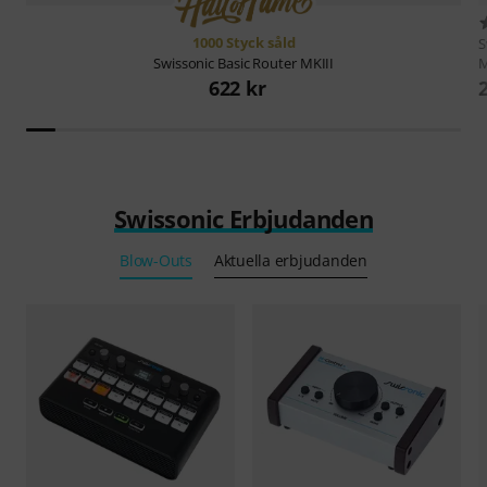
1000 Styck såld
S
M
Swissonic
Basic Router MKIII
622 kr
Swissonic Erbjudanden
Blow-Outs
Aktuella erbjudanden