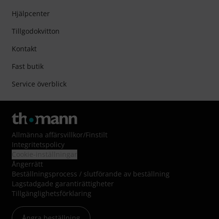
Hjälpcenter
Tillgodokvitton
Kontakt
Fast butik
Service överblick
Allmänna affärsvillkor
/
Finstilt
Integritetspolicy
Cookie-inställningar
Ångerrätt
Beställningsprocess / slutförande av beställning
Lagstadgade garantirättigheter
Tillgänglighetsförklaring
Ångra beställning