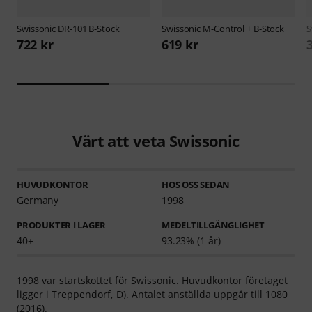
Swissonic
DR-101 B-Stock
Swissonic
M-Control + B-Stock
S
722 kr
619 kr
Värt att veta Swissonic
HUVUDKONTOR
HOS OSS SEDAN
Germany
1998
PRODUKTER I LAGER
MEDELTILLGÄNGLIGHET
40+
93.23% (1 år)
1998 var startskottet för Swissonic. Huvudkontor företaget
ligger i Treppendorf, D). Antalet anställda uppgår till 1080
(2016).