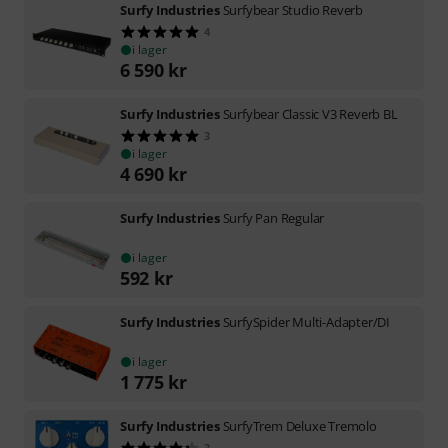
Surfy Industries
Surfybear Studio Reverb
4
i lager
6 590
kr
Surfy Industries
Surfybear Classic V3 Reverb BL
3
i lager
4 690
kr
Surfy Industries
Surfy Pan Regular
i lager
592
kr
Surfy Industries
SurfySpider Multi-Adapter/DI
i lager
1 775
kr
Surfy Industries
SurfyTrem Deluxe Tremolo
3