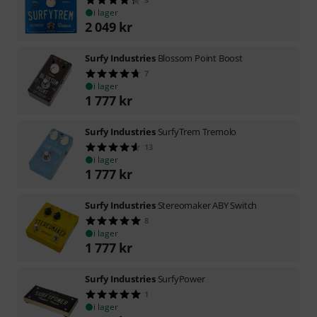
i lager
2 049
kr
Surfy Industries
Blossom Point Boost
7
i lager
1 777
kr
Surfy Industries
SurfyTrem Tremolo
13
i lager
1 777
kr
Surfy Industries
Stereomaker ABY Switch
8
i lager
1 777
kr
Surfy Industries
SurfyPower
1
i lager