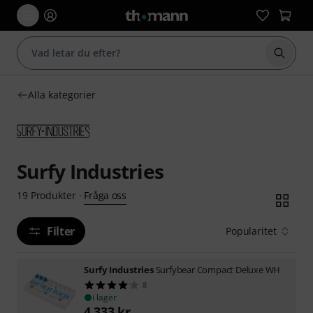
Börja 
Alla kategorier
Surfy Industries
Fråga oss
19
Produkter
·
Filter
Popularitet
Surfy Industries
Surfybear Compact Deluxe WH
8
i lager
4 333
kr