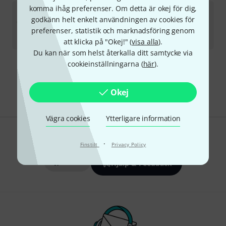
komma ihåg preferenser. Om detta är okej för dig,
Surfy Industries
Surfyman Pre B-Stock
godkänn helt enkelt användningen av cookies för
i lager
preferenser, statistik och marknadsföring genom
3 090
kr
att klicka på "Okej!" (
visa alla
).
Du kan när som helst återkalla ditt samtycke via
cookieinställningarna (
här
).
Gratis frakt från 1 600 kr
Priset är inklusive moms
Okej
Vägra cookies
Ytterligare information
Gillar du vad du ser?
·
Finstilt
Privacy Policy
Dela
Hjälp & Feedback