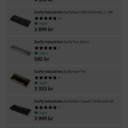
Surfy Industries
Surfybear Metal Reverb 2.1 BK
50
i lager
2 899
kr
Surfy Industries
Surfy Pan Extra
6
i lager
592
kr
Surfy Industries
Surfyman Pre
4
i lager
3 333
kr
Surfy Industries
Surfybear Classic V3 Reverb BK
4
i lager
3 999
kr