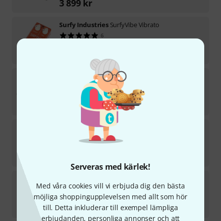
3 899
kr
Surfy Industries
SurfyVibe Vibrato
6
i lager
1 890
kr
Surfy Industries
Surfyfuzz
3
i lager
1 999
kr
Surfy Industries
SurfyDrip Switch
1
i lager
611
kr
Serveras med kärlek!
Surfy Industries
SurfyBag Nylon
Med våra cookies vill vi erbjuda dig den bästa
5
möjliga shoppingupplevelsen med allt som hör
i lager
324
kr
till. Detta inkluderar till exempel lämpliga
erbjudanden, personliga annonser och att