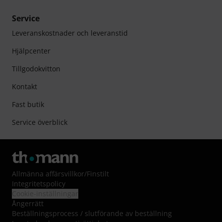
Service
Leveranskostnader och leveranstid
Hjälpcenter
Tillgodokvitton
Kontakt
Fast butik
Service överblick
Allmänna affärsvillkor
/
Finstilt
Integritetspolicy
Cookie-inställningar
Ångerrätt
Beställningsprocess / slutförande av beställning