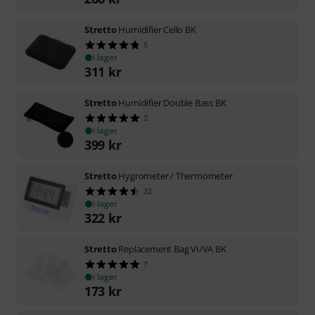
Stretto
Humidifier Cello BK
5
i lager
311
kr
Stretto
Humidifier Double Bass BK
2
i lager
399
kr
Stretto
Hygrometer / Thermometer
22
i lager
322
kr
Stretto
Replacement Bag VI/VA BK
7
i lager
173
kr