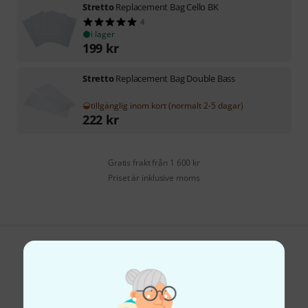
Stretto
Replacement Bag Cello BK
4
i lager
199
kr
Stretto
Replacement Bag Double Bass
tillgänglig inom kort (normalt 2-5 dagar)
222
kr
Gratis frakt från 1 600 kr
Priset är inklusive moms
Gillar du vad du ser?
Dela
Hjälp & Feedback