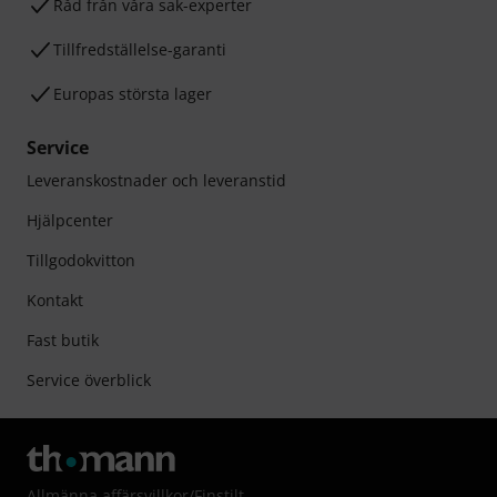
Råd från våra sak-experter
Tillfredställelse-garanti
Europas största lager
Service
Leveranskostnader och leveranstid
Hjälpcenter
Tillgodokvitton
Kontakt
Fast butik
Service överblick
Allmänna affärsvillkor
/
Finstilt