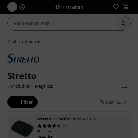
Börja 
Alla kategorier
Stretto
Fråga oss
7
Produkter
·
Filter
Popularitet
Stretto
Humidifier Violin/Viola BK
23
i lager
266
kr