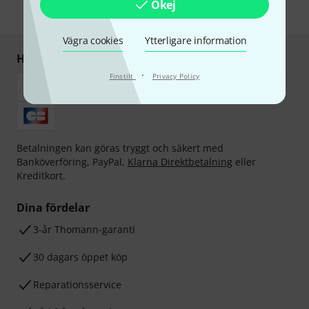
Okej
* Nödvändig
Vägra cookies
Ytterligare information
Handla och betala säkert
·
Finstilt
Privacy Policy
Betalningen kan göras tryggt och säkert med
Banköverföring, PayPal,
Klarna Direktbetalning
eller
Kreditkort.
Dina fördelar
3-år Thomann-garanti
30 dagars öppet köp
Reparationsservice