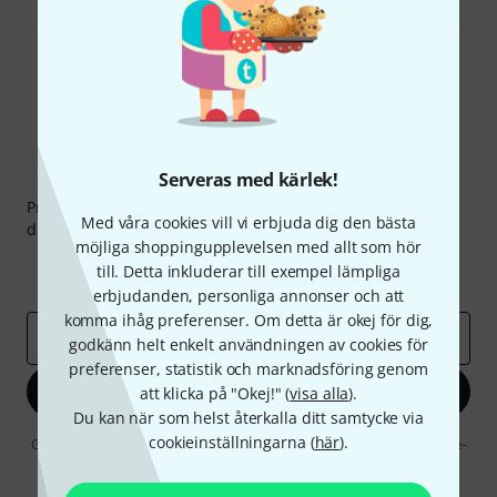
Thomann nyhetsbrev
Serveras med kärlek!
Prenumererar på Thomanns Nyhetsbrev på engelska och
Med våra cookies vill vi erbjuda dig den bästa
du kan med lite tur vinna en
50 kupong
värd
50 €
!
möjliga shoppingupplevelsen med allt som hör
Inspirerande inlägg
Erbjudanden
till. Detta inkluderar till exempel lämpliga
Thomann Insikter
erbjudanden, personliga annonser och att
komma ihåg preferenser. Om detta är okej för dig,
E-postadress
*
godkänn helt enkelt användningen av cookies för
preferenser, statistik och marknadsföring genom
Registrera dig nu
att klicka på "Okej!" (
visa alla
).
Du kan när som helst återkalla ditt samtycke via
cookieinställningarna (
här
).
Genom att klicka på "Registrera dig nu" samtycker jag till att ta emot e-
postreklam. Avregistrering är möjlig när som helst. Du finner mer
information om nyhetsbrevet i vår
sekretesspolicy
.