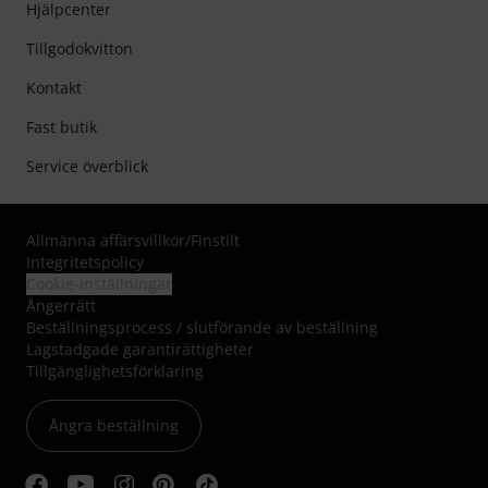
Hjälpcenter
Tillgodokvitton
Kontakt
Fast butik
Service överblick
Allmänna affärsvillkor
/
Finstilt
Integritetspolicy
Cookie-inställningar
Ångerrätt
Beställningsprocess / slutförande av beställning
Lagstadgade garantirättigheter
Tillgänglighetsförklaring
Ångra beställning