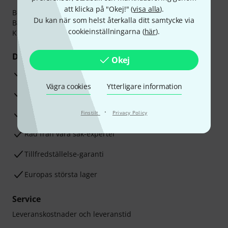
att klicka på "Okej!" (
visa alla
).
Betalningen kan göras tryggt och säkert med
Du kan när som helst återkalla ditt samtycke via
Banköverföring, PayPal,
Klarna Direktbetalning
eller
cookieinställningarna (
här
).
Kreditkort.
Dina fördelar
Okej
3-år Thomann-garanti
Vägra cookies
Ytterligare information
30 dagars öppet köp
·
Reparationsservice
Finstilt
Privacy Policy
Råd från våra sak-experter
Tillfredställelse-garanti
Europas största lager
Service
Leveranskostnader och leveranstid