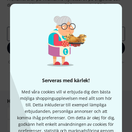
du kan med lite tur vinna en
50 kupong
värd
50 €
!
Inspirerande inlägg
Erbjudanden
Thomann Insikter
E-postadress
*
Registrera dig nu
Genom att klicka på "Registrera dig nu" samtycker jag till att ta emot e-
postreklam. Avregistrering är möjlig när som helst. Du finner mer
information om nyhetsbrevet i vår
sekretesspolicy
.
Serveras med kärlek!
* Nödvändig
Med våra cookies vill vi erbjuda dig den bästa
möjliga shoppingupplevelsen med allt som hör
Handla och betala säkert
till. Detta inkluderar till exempel lämpliga
erbjudanden, personliga annonser och att
komma ihåg preferenser. Om detta är okej för dig,
godkänn helt enkelt användningen av cookies för
preferenser, statistik och marknadsföring genom