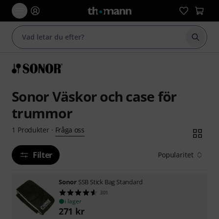
Börja 
Sonor Väskor och case för
trummor
Fråga oss
1
Produkter
·
Filter
Popularitet
Sonor
SSB Stick Bag Standard
301
i lager
271
kr