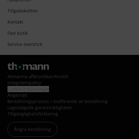
Tillgodokvitton
Kontakt
Fast butik
Service överblick
Allmänna affärsvillkor
/
Finstilt
Integritetspolicy
Cookie-inställningar
Ångerrätt
Beställningsprocess / slutförande av beställning
Lagstadgade garantirättigheter
Tillgänglighetsförklaring
Ångra beställning