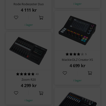
i lager
Rode Rodecaster Duo
4 111 kr
i lager
5
Mackie DLZ Creator XS
4 699 kr
43
Zoom R20
i lager
4 299 kr
i lager