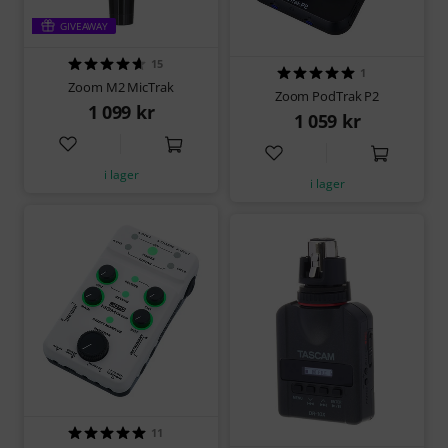
GIVEAWAY
15
1
Zoom M2 MicTrak
Zoom PodTrak P2
1 099 kr
1 059 kr
i lager
i lager
11