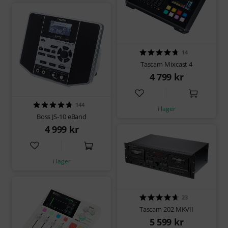
14
Tascam Mixcast 4
4 799 kr
144
i lager
Boss JS-10 eBand
4 999 kr
i lager
23
Tascam 202 MKVII
5 599 kr