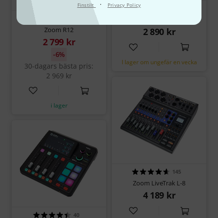
·
Finstilt
Privacy Policy
33
20
Zoom LiveTrak L-6
Zoom R12
2 890 kr
2 799 kr
-6%
I lager om ungefär en vecka
30-dagars bästa pris:
2 969 kr
i lager
145
Zoom LiveTrak L-8
4 189 kr
40