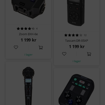
4
Zoom EXH-6e
12
1 199 kr
Tascam DR-05XP
1 199 kr
i lager
i lager