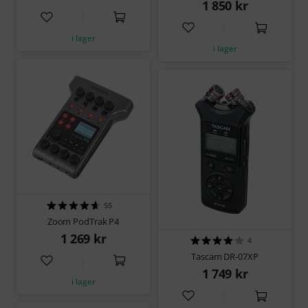
1 850 kr
i lager
i lager
55
Zoom PodTrak P4
1 269 kr
4
Tascam DR-07XP
1 749 kr
i lager