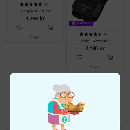
28
Zoom R4 MultiTrak
1 799 kr
GIVEAWAY
46
i lager
Zoom H4essential
2 190 kr
i lager
Visa mer
Multitrack Recorders