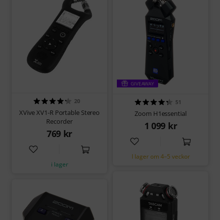
GIVEAWAY
20
51
XVive XV1-R Portable Stereo
Zoom H1essential
Recorder
1 099 kr
769 kr
I lager om 4–5 veckor
i lager