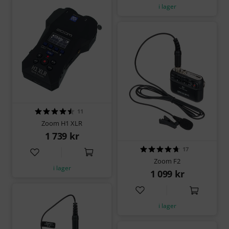
i lager
11
Zoom H1 XLR
1 739 kr
17
Zoom F2
i lager
1 099 kr
i lager