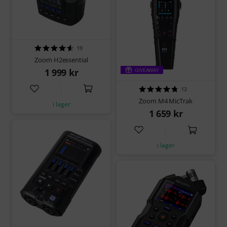
19
Zoom H2essential
1 999 kr
GIVEAWAY
12
Zoom M4 MicTrak
i lager
1 659 kr
i lager