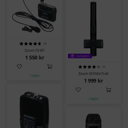
15
Zoom F2-BT
1 550 kr
GIVEAWAY
11
Zoom M3 MicTrak
i lager
1 999 kr
i lager