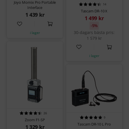
Joyo Momix Pro Portable
14
Interface
Tascam DR-10 X
1 439 kr
1 499 kr
-5%
30-dagars bästa pris:
i lager
1 579 kr
i lager
26
9
Zoom F1-SP
Tascam DR-10 L Pro
1 329 kr