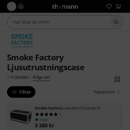
Börja 
Smoke Factory
Ljusutrustningscase
Fråga oss
1
Produkter
·
Filter
Popularitet
Smoke Factory
Case Data II/Captain D.
3
i lager
3 380
kr