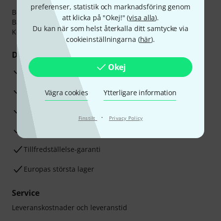
preferenser, statistik och marknadsföring genom
Betalningen kan göras tryggt och säkert med
att klicka på "Okej!" (
visa alla
).
Banköverföring, PayPal,
Klarna Direktbetalning
eller
Du kan när som helst återkalla ditt samtycke via
Kreditkort.
cookieinställningarna (
här
).
Dina fördelar
Okej
3-år Thomann-garanti
30 dagars öppet köp
Vägra cookies
Ytterligare information
Reparationsservice
·
Finstilt
Privacy Policy
Råd från våra sak-experter
Tillfredställelse-garanti
Europas största lager
Service
Leveranskostnader och leveranstid