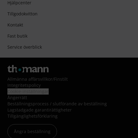
Hjälpcenter
Tillgodokvitton
Kontakt
Fast butik
Service överblick
Allmänna affärsvillkor
/
Finstilt
Integritetspolicy
Cookie-inställningar
Ångerrätt
Beställningsprocess / slutförande av beställning
Lagstadgade garantirättigheter
Tillgänglighetsförklaring
Ångra beställning