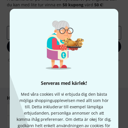
du kan med lite tur vinna en
50 kupong
värd
50 €
!
Inspirerande inlägg
Erbjudanden
Thomann Insikter
E-postadress
*
Registrera dig nu
Genom att klicka på "Registrera dig nu" samtycker jag till att ta emot e-
postreklam. Avregistrering är möjlig när som helst. Du finner mer
information om nyhetsbrevet i vår
sekretesspolicy
.
* Nödvändig
Serveras med kärlek!
Med våra cookies vill vi erbjuda dig den bästa
Handla och betala säkert
möjliga shoppingupplevelsen med allt som hör
till. Detta inkluderar till exempel lämpliga
erbjudanden, personliga annonser och att
komma ihåg preferenser. Om detta är okej för dig,
godkänn helt enkelt användningen av cookies för