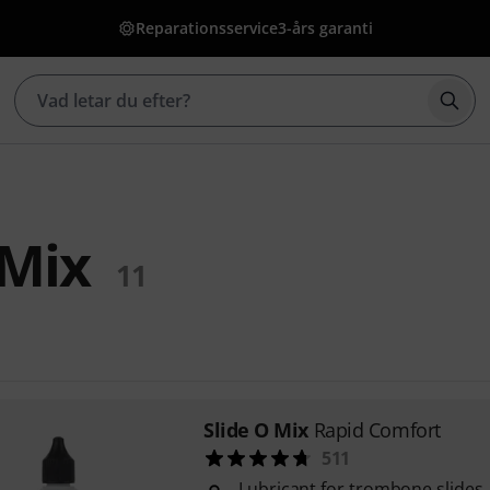
Reparationsservice
3-års garanti
Börj
 Mix
11
Slide O Mix
Rapid Comfort
511
Lubricant for trombone slides