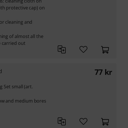
ns: cleaning cloth on
th protective cap) on
or cleaning and
ing of almost all the
 carried out
77
kr
d
g Set small (art.
row and medium bores