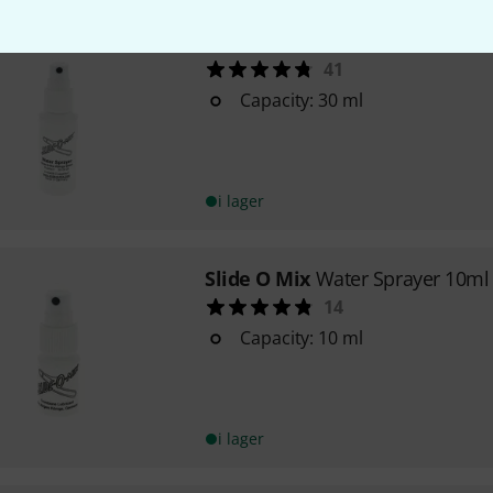
Slide O Mix
Water Sprayer 30ml
41
Capacity: 30 ml
i lager
Slide O Mix
Water Sprayer 10ml
14
Capacity: 10 ml
i lager