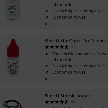
of the slide
No sticking or faltering of the s
Economical to use
i lager
Slide O Mix
Classic Set Compon
12
The emulsion adheres very well
of the slide
No sticking or faltering of the s
Economical to use
i lager
Slide O Mix
Multiwiper
69