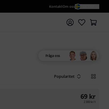
Kontakt
Om oss
SV / KR
a sökningen med söktermen {searchTerm}
Fråga oss
Popularitet
69
kr
2 300
kr
/ l