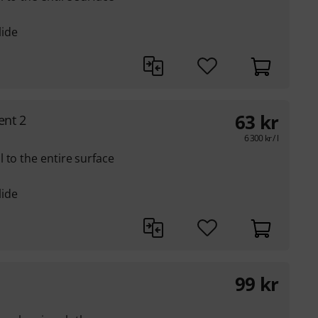
lide
63
kr
ent 2
6 300
kr
/ l
 to the entire surface
lide
99
kr