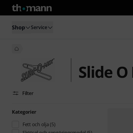
Shop
Service
Slide O
Filter
Kategorier
Fett och olja
(5)
Skötsel och rengöringsmedel
(5)