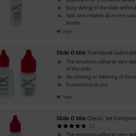
Easy sliding of the slide withou
Fast and reliable all-in-one sol
bottle
i lager
Slide O Mix
Trombone Lubricant
The emulsion adheres very well
of the slide
No sticking or faltering of the s
Economical to use
i lager
Slide O Mix
Classic Set Compon
13
The emulsion adheres very well