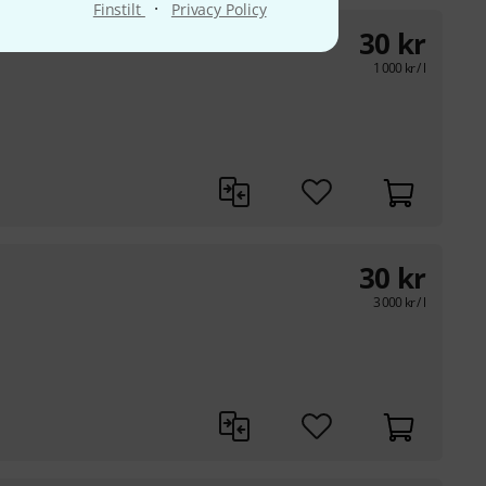
·
Finstilt
Privacy Policy
30
kr
1 000
kr
/ l
30
kr
3 000
kr
/ l