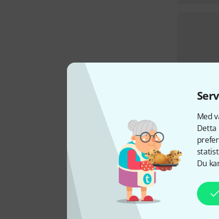
Serv
Med vå
Detta 
prefer
statis
Du kan