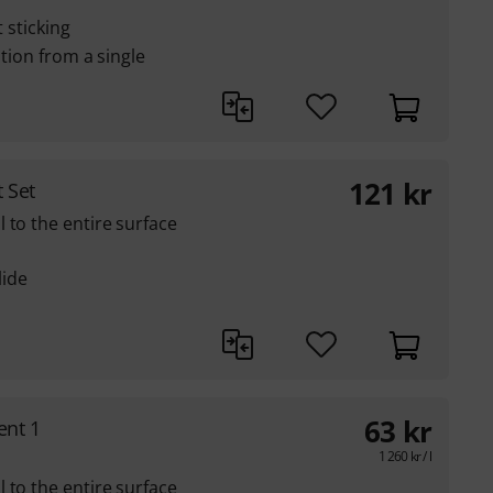
t sticking
ution from a single
121
kr
 Set
 to the entire surface
lide
63
kr
ent 1
1 260
kr
/ l
 to the entire surface