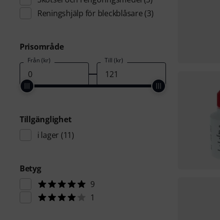
Reningshjälp för bleckblåsare
(3)
Prisområde
Från (kr)
Till (kr)
Tillgänglighet
i lager
(11)
Betyg
9
1