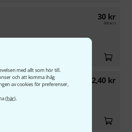
30
kr
600
kr
/ l
velsen med allt som hör till.
nonser och att komma ihåg
22,40
kr
ngen av cookies för preferenser,
s suitable for the
na (
här
).
ss instrument