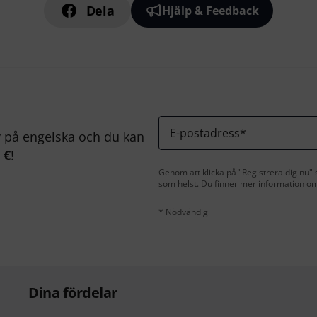
Dela
Hjälp & Feedback
E-postadress
*
på engelska och du kan
 €
!
Genom att klicka på "Registrera dig nu" s
som helst. Du finner mer information om
* Nödvändig
Dina fördelar