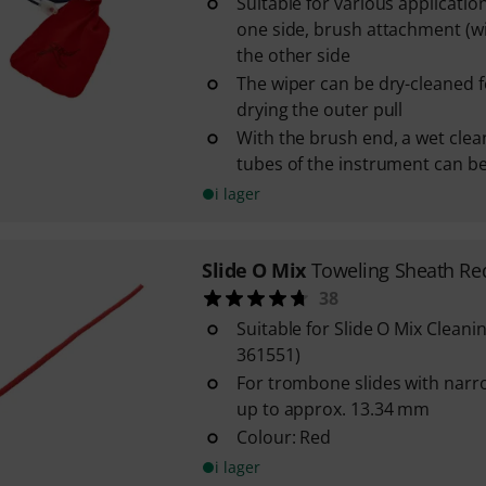
Suitable for various applicatio
one side, brush attachment (wi
the other side
The wiper can be dry-cleaned f
drying the outer pull
With the brush end, a wet clean
tubes of the instrument can be
i lager
Slide O Mix
Toweling Sheath Re
38
Suitable for Slide O Mix Cleanin
361551)
For trombone slides with nar
up to approx. 13.34 mm
Colour: Red
i lager