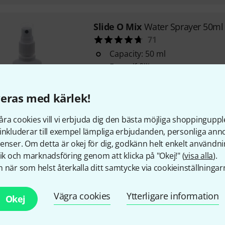
Slide O Mix
Water Sprayer 50ml
71
Capacity: 50 ml
For self-filling
eras med kärlek!
i lager
ra cookies vill vi erbjuda dig den bästa möjliga shoppingupple
inkluderar till exempel lämpliga erbjudanden, personliga an
Slide O Mix
Mouthpiece Brush
enser. Om detta är okej för dig, godkänn helt enkelt användni
48
tik och marknadsföring genom att klicka på "Okej!" (
visa alla
).
This conical mouthpiece brush i
 när som helst återkalla ditt samtycke via cookieinställningar
cleaning of many kinds of bra
mouthpieces
Vägra cookies
Ytterligare information
Okej
i lager