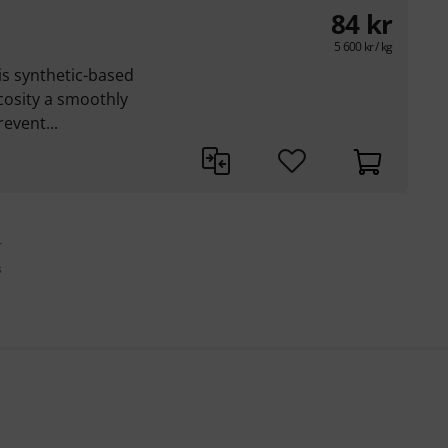
84
kr
5 600
kr
/ kg
is synthetic-based
scosity a smoothly
revent...
r
s