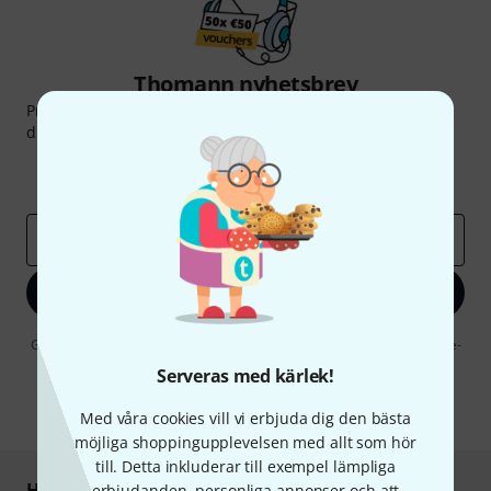
Thomann nyhetsbrev
Prenumererar på Thomanns Nyhetsbrev på engelska och
du kan med lite tur vinna en
50 kupong
värd
50 €
!
Inspirerande inlägg
Erbjudanden
Thomann Insikter
E-postadress
*
Registrera dig nu
Genom att klicka på "Registrera dig nu" samtycker jag till att ta emot e-
postreklam. Avregistrering är möjlig när som helst. Du finner mer
Serveras med kärlek!
information om nyhetsbrevet i vår
sekretesspolicy
.
* Nödvändig
Med våra cookies vill vi erbjuda dig den bästa
möjliga shoppingupplevelsen med allt som hör
till. Detta inkluderar till exempel lämpliga
Handla och betala säkert
erbjudanden, personliga annonser och att