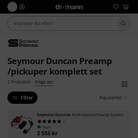
Börja 
Seymour Duncan Preamp
/pickuper komplett set
Fråga oss
2
Produkter
·
Filter
Popularitet
Seymour Duncan
Multi-Source Preamp System
2
i lager
2 555
kr