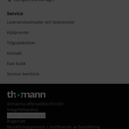
Service
Leveranskostnader och leveranstid
Hjälpcenter
Tillgodokvitton
Kontakt
Fast butik
Service överblick
Allmänna affärsvillkor
/
Finstilt
Integritetspolicy
Cookie-inställningar
Ångerrätt
Beställningsprocess / slutförande av beställning