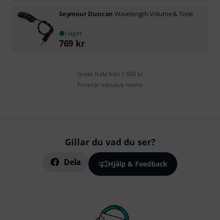
Seymour Duncan
Wavelength Volume & Tone
i lager
769
kr
Gratis frakt från 1 600 kr
Priset är inklusive moms
Gillar du vad du ser?
Dela
Hjälp & Feedback