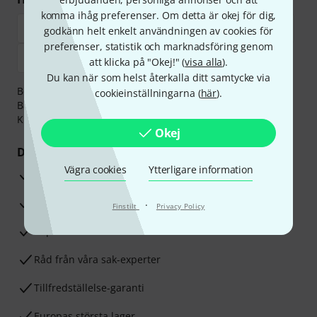
komma ihåg preferenser. Om detta är okej för dig,
godkänn helt enkelt användningen av cookies för
preferenser, statistik och marknadsföring genom
att klicka på "Okej!" (
visa alla
).
Du kan när som helst återkalla ditt samtycke via
Betalningen kan göras tryggt och säkert med
cookieinställningarna (
här
).
Banköverföring, PayPal,
Klarna Direktbetalning
eller
Kreditkort.
Okej
Dina fördelar
Vägra cookies
Ytterligare information
3-år Thomann-garanti
30 dagars öppet köp
·
Finstilt
Privacy Policy
Reparationsservice
Råd från våra sak-experter
Tillfredställelse-garanti
Europas största lager