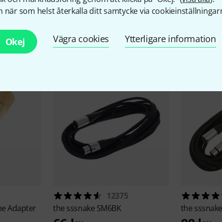
 när som helst återkalla ditt samtycke via cookieinställningar
llbehör & matchande produk
Vägra cookies
Ytterligare information
Okej
12375
e Adapter
the sssnake
SM6BK
the sssnak