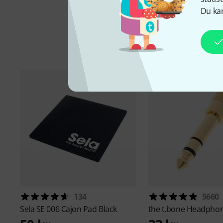
Du kan
Ti
134
5660
Sela
SE 006 Cajon Pad Black
the t.bone
Headphon