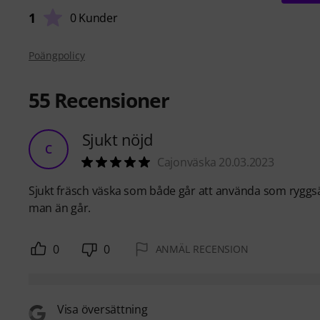
1
0 Kunder
Poängpolicy
55
Recensioner
Sjukt nöjd
C
Cajonväska 20.03.2023
Sjukt fräsch väska som både går att använda som ryggsäck
man än går.
0
0
ANMÄL RECENSION
Visa översättning