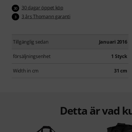
30 dagar öppet köp
30
3 års Thomann garanti
3
Tillgänglig sedan
Januari 2016
försäljningsenhet
1 Styck
Width in cm
31 cm
Detta är vad k