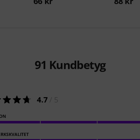
66 kr
88 kr
91
Kundbetyg
4.7
/ 5
ION
RKSKVALITET