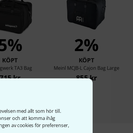
5%
2%
KÖPT
KÖPT
agwerk TA3 Bag
Meinl MCJB-L Cajon Bag Large
715 kr
855 kr
velsen med allt som hör till.
nonser och att komma ihåg
ngen av cookies för preferenser,