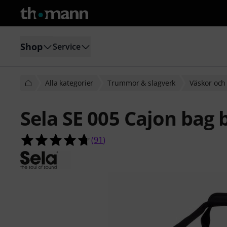
Shop
Service
Alla kategorier
Trummor & slagverk
Väskor och
Sela SE 005 Cajon bag 
4.7 av 5 stjärnor från 91 kundbetyg
(
91
)