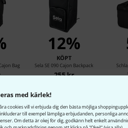
%
12%
KÖPT
 Cajon Bag
Sela SE 090 Cajon Backpack
Schl
r
255 kr
eras med kärlek!
Jämför
ra cookies vill vi erbjuda dig den bästa möjliga shoppingupple
inkluderar till exempel lämpliga erbjudanden, personliga an
enser. Om detta är okej för dig, godkänn helt enkelt användni
tik och marknadsföring genom att klicka på "Okej!" (
visa alla
).