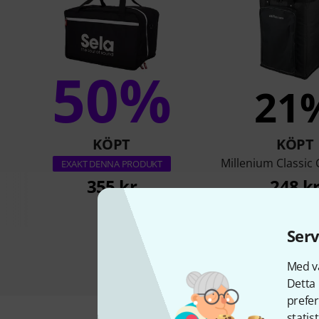
50%
21
KÖPT
KÖPT
Millenium Classic
EXAKT DENNA PRODUKT
355 kr
248 k
Serv
Med vå
Detta 
prefer
statis