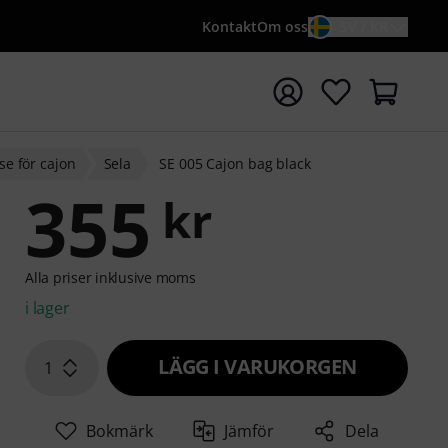
Kontakt
Om oss
SV / KR
a sökningen med söktermen {searchTerm}
se för cajon
Sela
SE 005 Cajon bag black
355
kr
Alla priser inklusive moms
i lager
LÄGG I VARUKORGEN
1
Bokmärk
Jämför
Dela