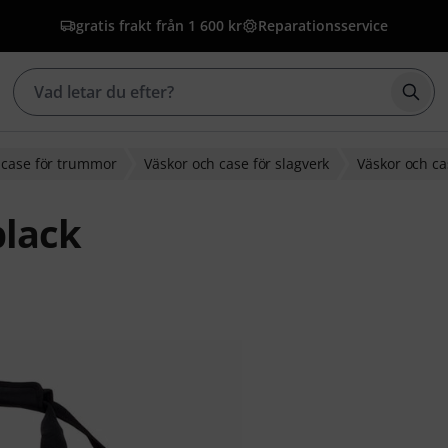
gratis frakt från 1 600 kr
Reparationsservice
Börj
 case för trummor
Väskor och case för slagverk
Väskor och ca
black