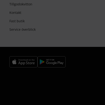
Tillgodokvitton
Kontakt
Fast butik
Service överblick