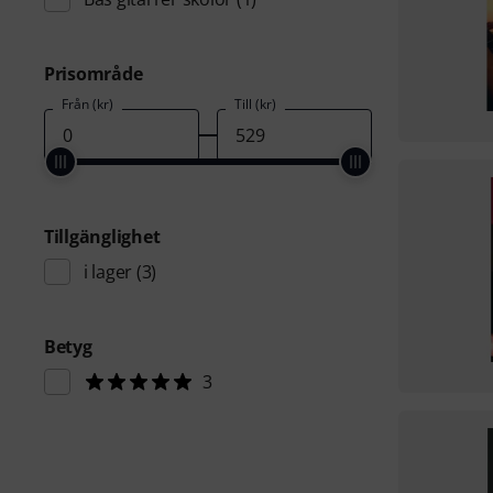
Prisområde
Från (kr)
Till (kr)
Tillgänglighet
i lager
(3)
Betyg
3