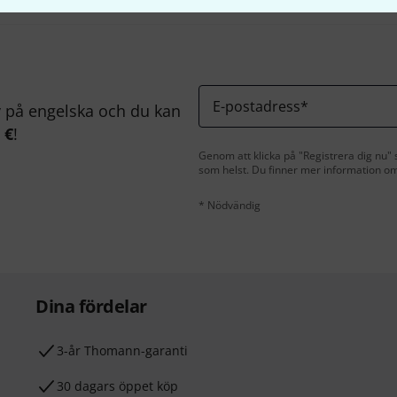
E-postadress
*
på engelska och du kan
 €
!
Genom att klicka på "Registrera dig nu" s
som helst. Du finner mer information om
* Nödvändig
Dina fördelar
3-år Thomann-garanti
30 dagars öppet köp