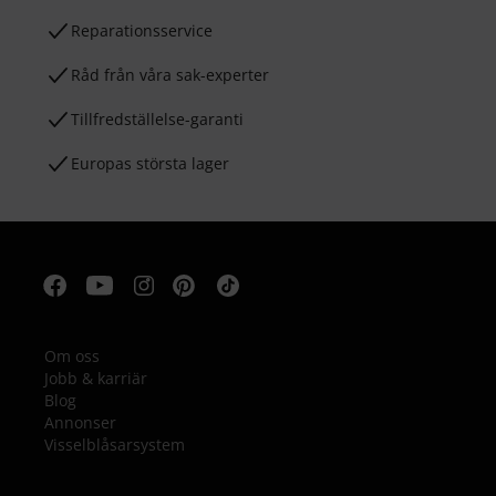
Reparationsservice
Råd från våra sak-experter
Tillfredställelse-garanti
Europas största lager
Om oss
Jobb & karriär
Blog
Annonser
Visselblåsarsystem