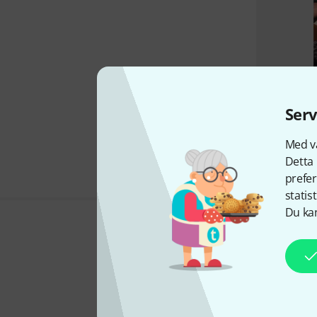
Serv
Med vå
Detta 
prefer
statis
Du kan