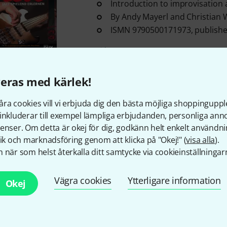
Introduction to improvisation 
By Andy Mayerl and Christian
ISMN 9790500171973, publishe
i lager
eras med kärlek!
Gratis frakt från 1 600 k
Priset är inklusive mom
ra cookies vill vi erbjuda dig den bästa möjliga shoppingupple
inkluderar till exempel lämpliga erbjudanden, personliga an
enser. Om detta är okej för dig, godkänn helt enkelt användni
tik och marknadsföring genom att klicka på "Okej!" (
visa alla
).
 när som helst återkalla ditt samtycke via cookieinställningar
Gillar du vad du ser?
Vägra cookies
Ytterligare information
Okej
Dela
Hjälp & Feedback