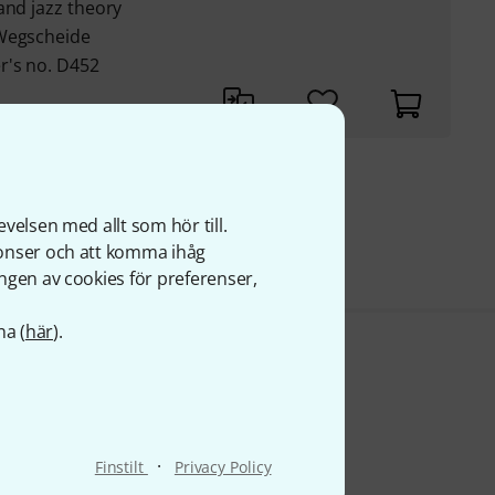
and jazz theory
 Wegscheide
r's no. D452
r
s
velsen med allt som hör till.
nonser och att komma ihåg
ngen av cookies för preferenser,
na (
här
).
·
Finstilt
Privacy Policy