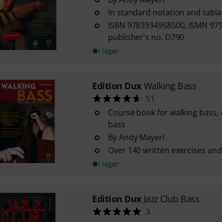
In standard notation and tabla
ISBN 9783934958500, ISMN 97
publisher's no. D790
i lager
Edition Dux
Walking Bass
51
Course book for walking bass, 
bass
By Andy Mayerl
Over 140 written exercises and
i lager
Edition Dux
Jazz Club Bass
3