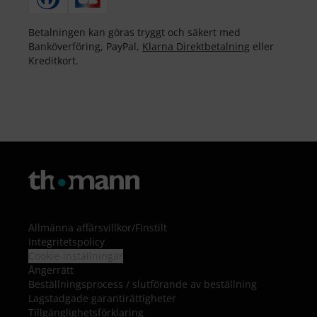
Betalningen kan göras tryggt och säkert med
Banköverföring, PayPal,
Klarna Direktbetalning
eller
Kreditkort.
Allmänna affärsvillkor
/
Finstilt
Integritetspolicy
Cookie-inställningar
Ångerrätt
Beställningsprocess / slutförande av beställning
Lagstadgade garantirättigheter
Tillgänglighetsförklaring