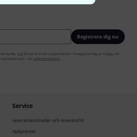
Registrera dig nu
amtycker jag till att ta emot e-postreklam. Avregistrering är möjlig när
 nyhetsbrevet i vår
sekretesspolicy
.
Service
Leveranskostnader och leveranstid
Hjälpcenter