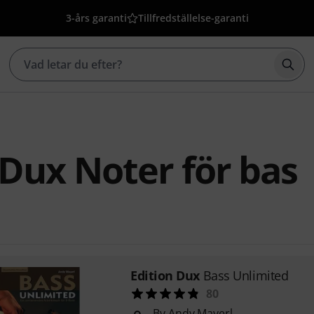
3-års garanti
Tillfredställelse-garanti
Börj
 Dux Noter för bas
Edition Dux
Bass Unlimited
80
By Andy Mayerl