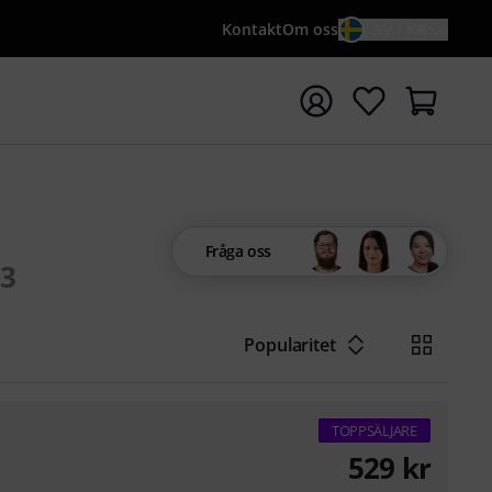
Kontakt
Om oss
SV / KR
a sökningen med söktermen {searchTerm}
Fråga oss
3
Popularitet
TOPPSÄLJARE
529
kr