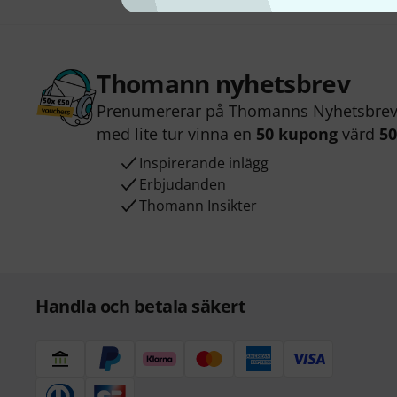
Thomann nyhetsbrev
Prenumererar på Thomanns Nyhetsbrev 
med lite tur vinna en
50 kupong
värd
50
Inspirerande inlägg
Erbjudanden
Thomann Insikter
Handla och betala säkert