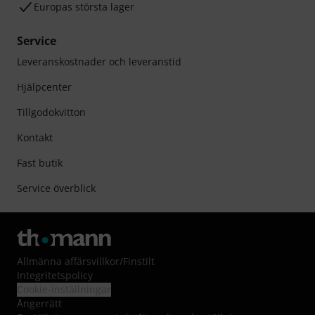
Europas största lager
Service
Leveranskostnader och leveranstid
Hjälpcenter
Tillgodokvitton
Kontakt
Fast butik
Service överblick
Allmänna affärsvillkor
/
Finstilt
Integritetspolicy
Cookie-inställningar
Ångerrätt