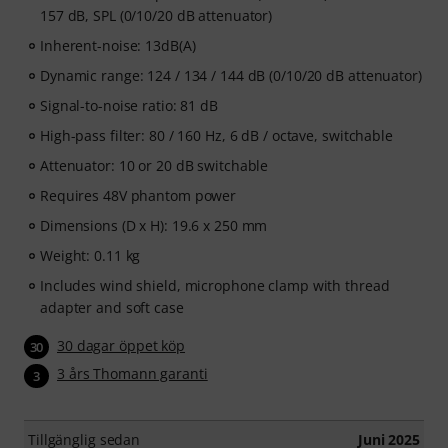
157 dB, SPL (0/10/20 dB attenuator)
Inherent-noise: 13dB(A)
Dynamic range: 124 / 134 / 144 dB (0/10/20 dB attenuator)
Signal-to-noise ratio: 81 dB
High-pass filter: 80 / 160 Hz, 6 dB / octave, switchable
Attenuator: 10 or 20 dB switchable
Requires 48V phantom power
Dimensions (D x H): 19.6 x 250 mm
Weight: 0.11 kg
Includes wind shield, microphone clamp with thread
adapter and soft case
30 dagar öppet köp
30
3 års Thomann garanti
3
Tillgänglig sedan
Juni 2025