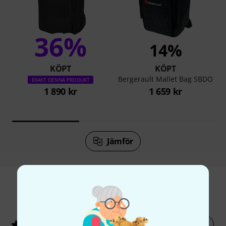
36%
14%
KÖPT
KÖPT
Bergerault Mallet Bag SBDO
EXAKT DENNA PRODUKT
1 890 kr
1 659 kr
Jämför
1
Kundbetyg
Betygsätt nu
5
/ 5