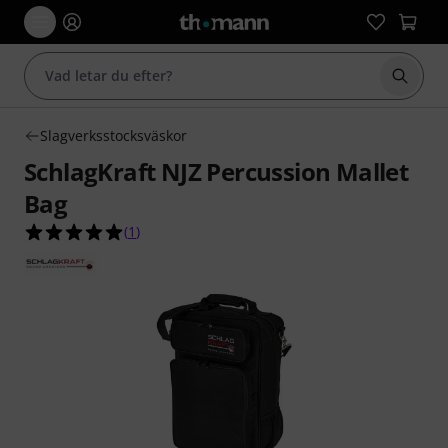
Börja 
Slagverksstocksväskor
SchlagKraft NJZ Percussion Mallet
Bag
5.0 av 5 stjärnor från 1 kundbetyg
(
1
)