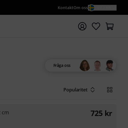
Kontakt
Om oss
SV / KR
a sökningen med söktermen {searchTerm}
Fråga oss
Popularitet
725
kr
2 cm