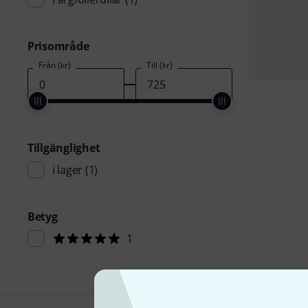
Prisområde
Från (kr)
Till (kr)
Tillgänglighet
i lager
(1)
Betyg
1