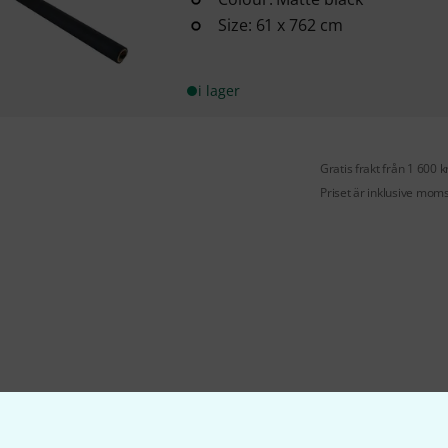
Size: 61 x 762 cm
i lager
Gratis frakt från 1 600 k
Priset är inklusive mom