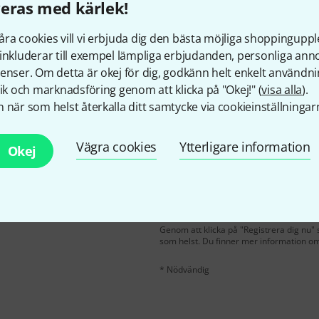
eras med kärlek!
Gillar du vad du ser?
ra cookies vill vi erbjuda dig den bästa möjliga shoppingupple
inkluderar till exempel lämpliga erbjudanden, personliga an
Dela
Hjälp & Feedback
enser. Om detta är okej för dig, godkänn helt enkelt användni
tik och marknadsföring genom att klicka på "Okej!" (
visa alla
).
 när som helst återkalla ditt samtycke via cookieinställningar
Vägra cookies
Ytterligare information
Okej
E-postadress
*
på engelska och du kan
 €
!
Genom att klicka på "Registrera dig nu" s
som helst. Du finner mer information om
* Nödvändig