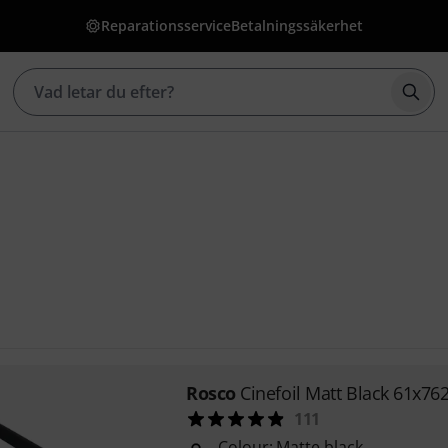
Reparationsservice
Betalningssäkerhet
Börj
Rosco
Cinefoil Matt Black 61x76
111
Colour: Matte black