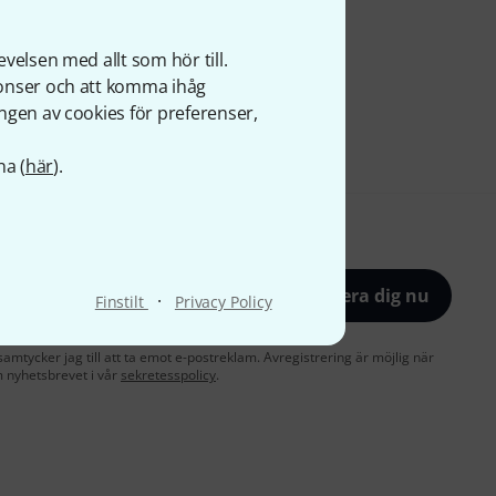
velsen med allt som hör till.
nonser och att komma ihåg
ngen av cookies för preferenser,
na (
här
).
Registrera dig nu
·
Finstilt
Privacy Policy
amtycker jag till att ta emot e-postreklam. Avregistrering är möjlig när
 nyhetsbrevet i vår
sekretesspolicy
.