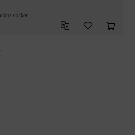
mains socket
r
s