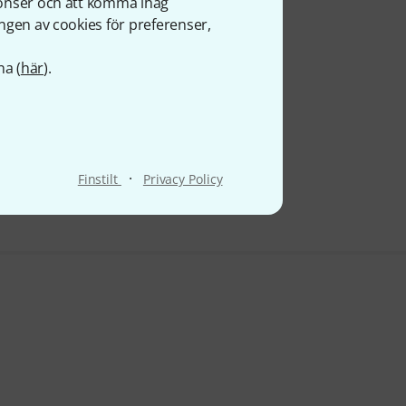
nonser och att komma ihåg
ngen av cookies för preferenser,
na (
här
).
·
Finstilt
Privacy Policy