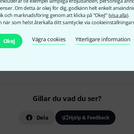
inkluderar till exempel lämpliga erbjudanden, personliga an
enser. Om detta är okej för dig, godkänn helt enkelt användni
tik och marknadsföring genom att klicka på "Okej!" (
visa alla
).
 när som helst återkalla ditt samtycke via cookieinställningar
Vägra cookies
Ytterligare information
Okej
Gillar du vad du ser?
Dela
Hjälp & Feedback