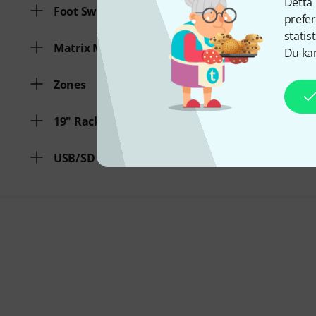
Detta 
Foot Switch
prefer
statis
Matrix Mixer
Du kan
Zones
19" Rackmount
USB/SD Direct Record