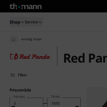
Shop
Service
Analog mixer
Red Pa
Filter
Prisområde
Från (kr)
Till (kr)