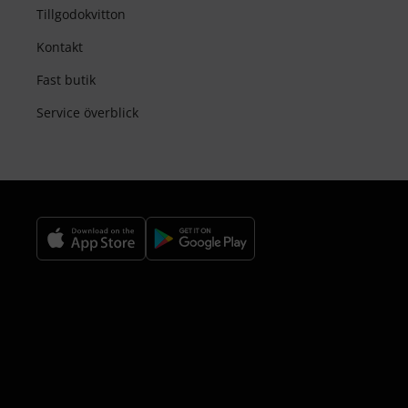
Tillgodokvitton
Kontakt
Fast butik
Service överblick