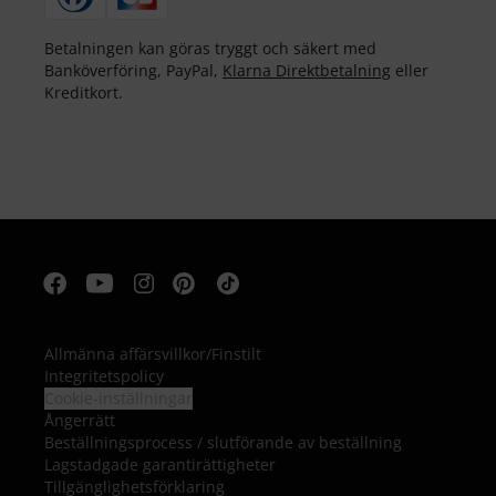
Betalningen kan göras tryggt och säkert med
Banköverföring, PayPal,
Klarna Direktbetalning
eller
Kreditkort.
Allmänna affärsvillkor
/
Finstilt
Integritetspolicy
Cookie-inställningar
Ångerrätt
Beställningsprocess / slutförande av beställning
Lagstadgade garantirättigheter
Tillgänglighetsförklaring