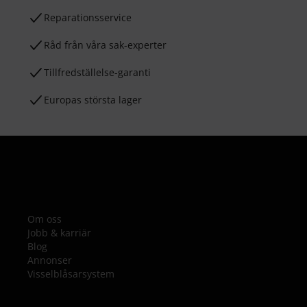
Reparationsservice
Råd från våra sak-experter
Tillfredställelse-garanti
Europas största lager
Om oss
Jobb & karriär
Blog
Annonser
Visselblåsarsystem