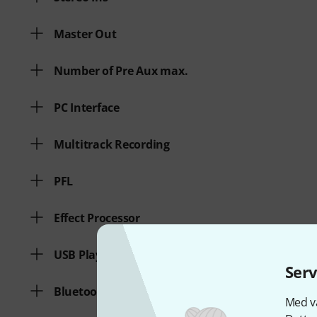
Master Out
Number of Pre Aux max.
PC Interface
Multitrack Recording
PFL
Effect Processor
USB Play
Serv
Bluetooth Play
Med vå