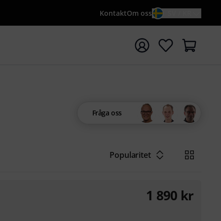
Kontakt
Om oss
SV / KR
a sökningen med söktermen {searchTerm}
Fråga oss
Popularitet
1 890
kr