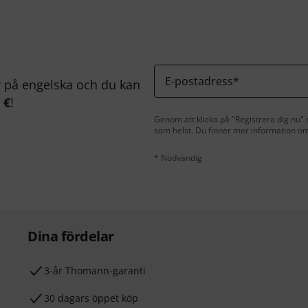
E-postadress
*
på engelska och du kan
 €
!
Genom att klicka på "Registrera dig nu" s
som helst. Du finner mer information om
* Nödvändig
Dina fördelar
3-år Thomann-garanti
30 dagars öppet köp