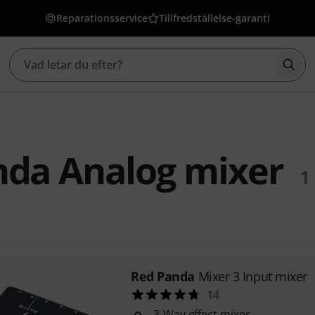
Reparationsservice
Tillfredställelse-garanti
Börj
nda Analog mixer
1
Red Panda
Mixer 3 Input mixer
14
3-Way effect mixer