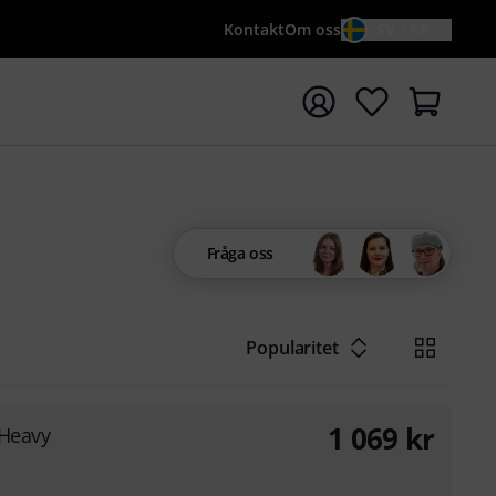
Kontakt
Om oss
SV / KR
a sökningen med söktermen {searchTerm}
Fråga oss
Popularitet
1 069
kr
 Heavy