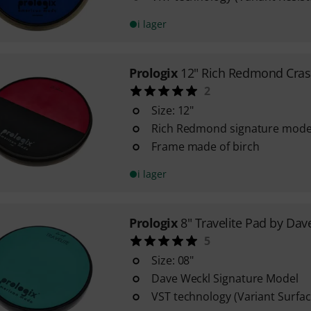
i lager
Prologix
12" Rich Redmond Cra
2
Size: 12"
Rich Redmond signature mode
Frame made of birch
i lager
Prologix
8" Travelite Pad by Dav
5
Size: 08"
Dave Weckl Signature Model
VST technology (Variant Surfa