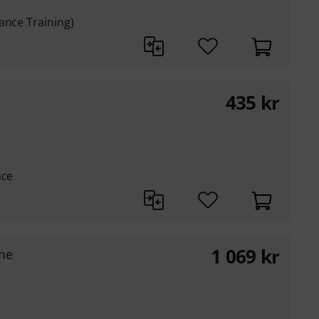
ance Training)
435
kr
ace
1 069
kr
eme