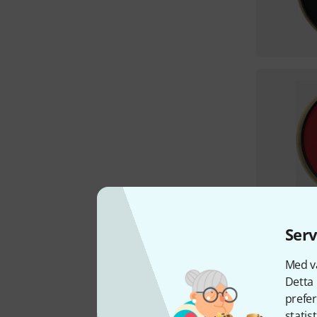
Serv
Med vå
Detta 
prefer
statis