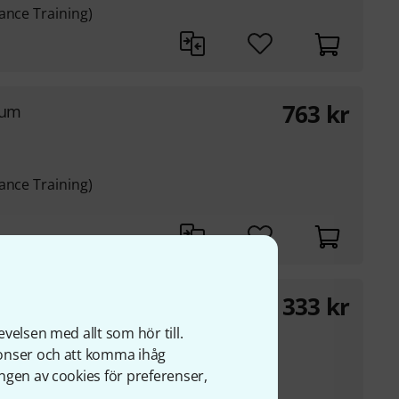
ance Training)
763
kr
ium
ance Training)
3 333
kr
 in sizes 6"- 10"- 12"-
velsen med allt som hör till.
nonser och att komma ihåg
ngen av cookies för preferenser,
ll as the hardness of