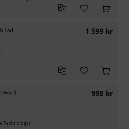
1 599
kr
sh Pad
l
998
kr
e Weckl
ce Technology)