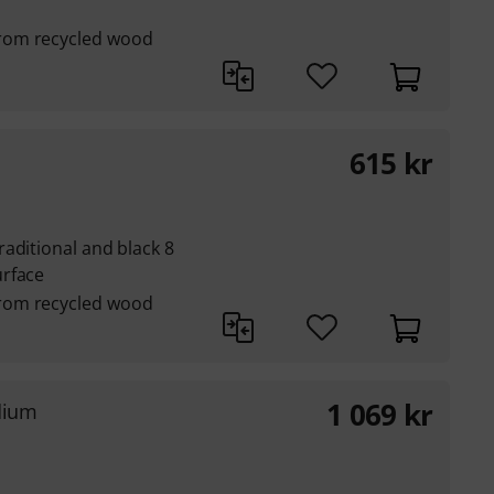
rom recycled wood
615
kr
aditional and black 8
urface
rom recycled wood
1 069
kr
dium