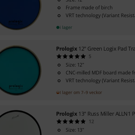
Frame made of birch
VRT technology (Variant Resist
i lager
Prologix
12" Green Logix Pad Tra
5
Size: 12"
CNC-milled MDF board made f
VRT technology (Variant Resist
I lager om 7–9 veckor
Prologix
13" Russ Miller ALLN1 
12
Size: 13"