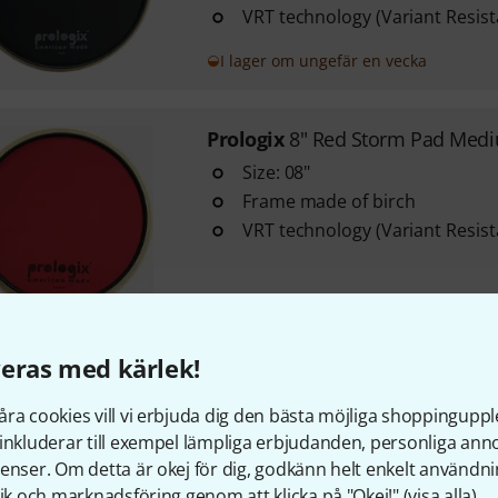
VRT technology (Variant Resist
I lager om ungefär en vecka
Prologix
8" Red Storm Pad Med
Size: 08"
Frame made of birch
VRT technology (Variant Resist
i lager
eras med kärlek!
Prologix
Vortex 5 Tenor Pad
With 5 different playing surfaces
ra cookies vill vi erbjuda dig den bästa möjliga shoppingupple
13"- 14"
inkluderar till exempel lämpliga erbjudanden, personliga an
Frame made of birch
enser. Om detta är okej för dig, godkänn helt enkelt användni
tik och marknadsföring genom att klicka på "Okej!" (
visa alla
).
Arrangement of the pads as we