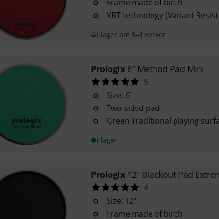
Frame made of birch
VRT technology (Variant Resist
I lager om 3–4 veckor
Prologix
6" Method Pad Mini
5
Size: 6"
Two-sided pad
Green Traditional playing surf
i lager
Prologix
12" Blackout Pad Extr
4
Size: 12"
Frame made of birch