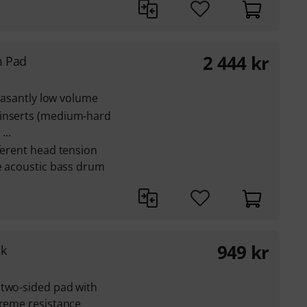
2 444
kr
m Pad
leasantly low volume
 inserts (medium-hard
...
fferent head tension
ge acoustic bass drum
949
kr
ck
 two-sided pad with
treme resistance