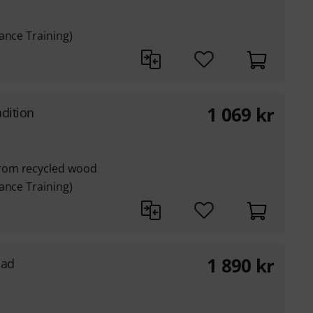
ance Training)
1 069
kr
dition
rom recycled wood
ance Training)
1 890
kr
Pad