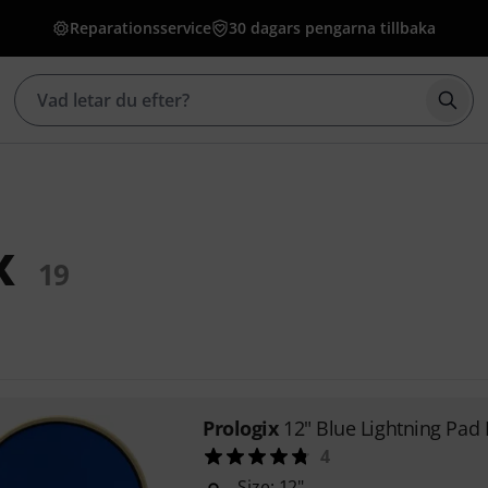
Reparationsservice
30 dagars pengarna tillbaka
Börj
x
19
Prologix
12" Blue Lightning Pad
4
Size: 12"