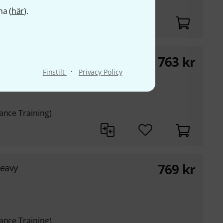
na (
här
).
l tenor drum set
763
kr
e
·
Finstilt
Privacy Policy
ance Training)
769
kr
Heavy
ance Training)