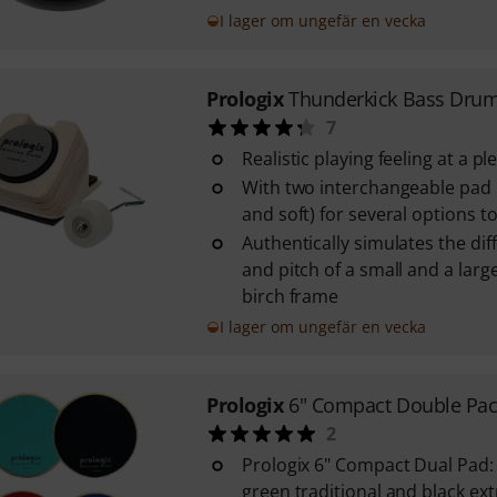
I lager om ungefär en vecka
Prologix
Thunderkick Bass Dru
7
Realistic playing feeling at a p
With two interchangeable pad
and soft) for several options to 
Authentically simulates the di
and pitch of a small and a lar
birch frame
I lager om ungefär en vecka
Prologix
6" Compact Double Pa
2
Prologix 6" Compact Dual Pad:
green traditional and black ex