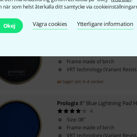
 när som helst återkalla ditt samtycke via cookieinställningar
the surface are based on a rea
I lager om 4–5 veckor
Vägra cookies
Ytterligare information
Okej
Prologix
8" Blackout Pad Extrem
3
Size: 08"
Frame made of birch
VRT technology (Variant Resist
I lager om 3–4 veckor
Prologix
8" Blue Lightning Pad 
4
Size: 08"
Frame made of birch
VRT technology (Variant Resist