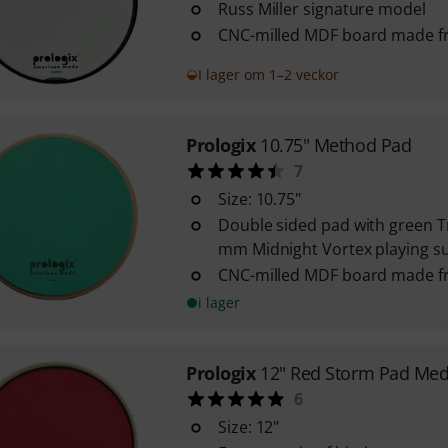
Russ Miller signature model
CNC-milled MDF board made f
I lager om 1–2 veckor
Prologix
10.75" Method Pad
7
Size: 10.75"
Double sided pad with green Tr
mm Midnight Vortex playing s
CNC-milled MDF board made f
i lager
Prologix
12" Red Storm Pad Me
6
Size: 12"