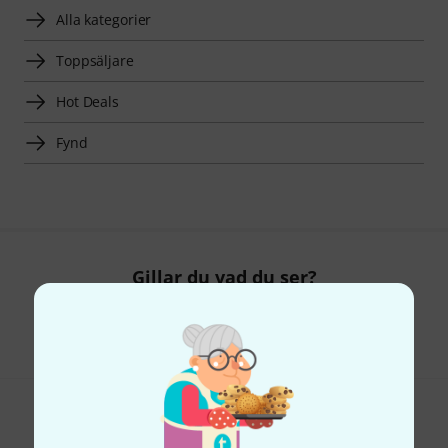
Alla kategorier
Toppsäljare
Hot Deals
Fynd
Gillar du vad du ser?
Dela
Hjälp & Feedback