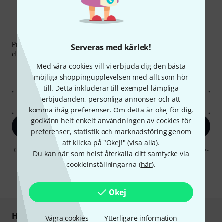
Thomann nyhetsbrev
Prenumererar på Thomanns Nyhetsbrev på engelska och
Serveras med kärlek!
du kan med lite tur vinna en
50 kupong
värd
50 €
!
Med våra cookies vill vi erbjuda dig den bästa
Inspirerande inlägg
Erbjudanden
möjliga shoppingupplevelsen med allt som hör
Thomann Insikter
till. Detta inkluderar till exempel lämpliga
erbjudanden, personliga annonser och att
E-postadress
*
komma ihåg preferenser. Om detta är okej för dig,
godkänn helt enkelt användningen av cookies för
Registrera dig nu
preferenser, statistik och marknadsföring genom
att klicka på "Okej!" (
visa alla
).
Genom att klicka på "Registrera dig nu" samtycker jag till att ta emot e-
Du kan när som helst återkalla ditt samtycke via
postreklam. Avregistrering är möjlig när som helst. Du finner mer
cookieinställningarna (
här
).
information om nyhetsbrevet i vår
sekretesspolicy
.
* Nödvändig
Okej
Handla och betala säkert
Vägra cookies
Ytterligare information