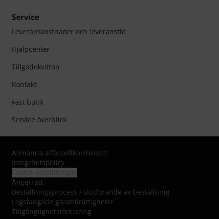
Service
Leveranskostnader och leveranstid
Hjälpcenter
Tillgodokvitton
Kontakt
Fast butik
Service överblick
Allmänna affärsvillkor
/
Finstilt
Integritetspolicy
Cookie-inställningar
Ångerrätt
Beställningsprocess / slutförande av beställning
Lagstadgade garantirättigheter
Tillgänglighetsförklaring