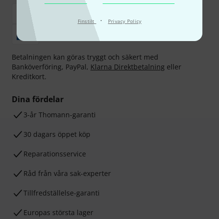
·
Finstilt
Privacy Policy
Betalningen kan göras tryggt och säkert med
Banköverföring, PayPal,
Klarna Direktbetalning
eller
Kreditkort.
Dina fördelar
3-år Thomann-garanti
30 dagars öppet köp
Reparationsservice
Råd från våra sak-experter
Tillfredställelse-garanti
Europas största lager