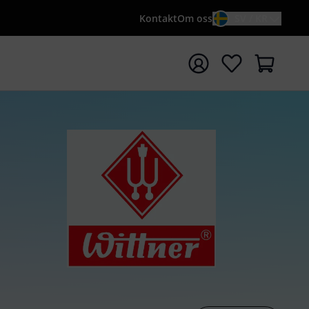
Kontakt
Om oss
SV / KR
a sökningen med söktermen {searchTerm}