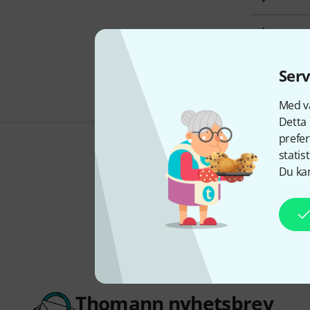
Fyn
Serv
Med vå
Detta 
prefer
statis
Du kan
Thomann nyhetsbrev