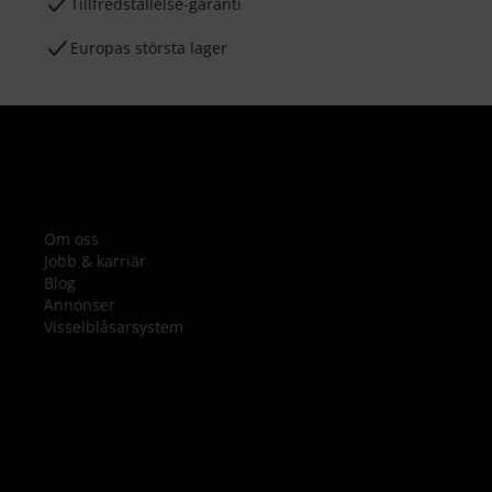
Tillfredställelse-garanti
Europas största lager
Om oss
Jobb & karriär
Blog
Annonser
Visselblåsarsystem