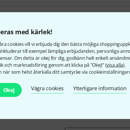
d
eras med kärlek!
ra cookies vill vi erbjuda dig den bästa möjliga shoppingupple
inkluderar till exempel lämpliga erbjudanden, personliga an
enser. Om detta är okej för dig, godkänn helt enkelt användni
Gillar du vad du ser?
tik och marknadsföring genom att klicka på "Okej!" (
visa alla
).
 när som helst återkalla ditt samtycke via cookieinställningar
Dela
Hjälp & Feedback
Vägra cookies
Ytterligare information
Okej