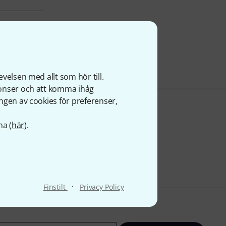
velsen med allt som hör till.
nonser och att komma ihåg
ngen av cookies för preferenser,
na (
här
).
·
Finstilt
Privacy Policy