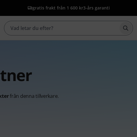
gratis frakt från 1 600 kr
3-års garanti
Börj
ttner
kter
från denna tillverkare.