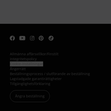
Allmänna affärsvillkor
/
Finstilt
Integritetspolicy
Cookie-inställningar
Ångerrätt
Beställningsprocess / slutförande av beställning
Lagstadgade garantirättigheter
Tillgänglighetsförklaring
Ångra beställning