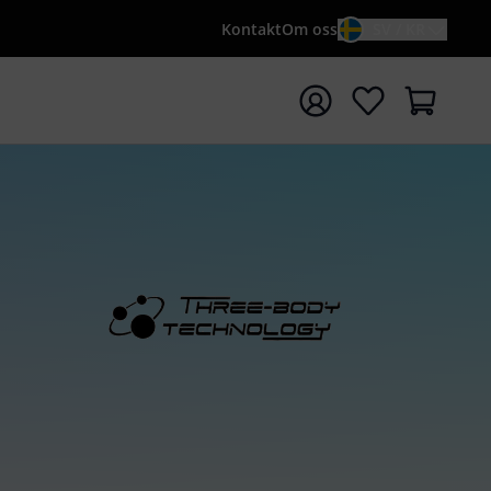
Kontakt
Om oss
SV / KR
a sökningen med söktermen {searchTerm}