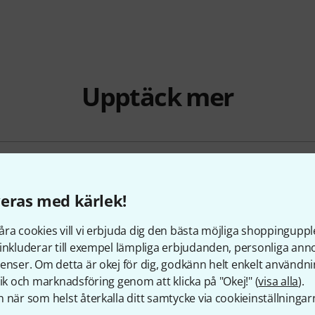
Upptäck mer
 Videolampor
eras med kärlek!
säljare
ra cookies vill vi erbjuda dig den bästa möjliga shoppingupple
Deals
inkluderar till exempel lämpliga erbjudanden, personliga an
enser. Om detta är okej för dig, godkänn helt enkelt användni
tik och marknadsföring genom att klicka på "Okej!" (
visa alla
).
d
 när som helst återkalla ditt samtycke via cookieinställningar