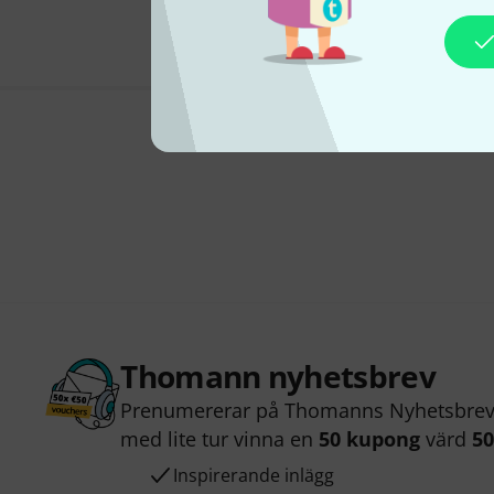
Thomann nyhetsbrev
Prenumererar på Thomanns Nyhetsbrev 
med lite tur vinna en
50 kupong
värd
50
Inspirerande inlägg