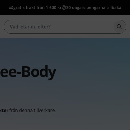
gratis frakt från 1 600 kr
30 dagars pengarna tillbaka
Börj
ree-Body
kter
från denna tillverkare.