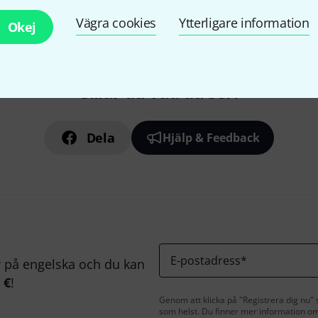
Vägra cookies
Ytterligare information
Okej
Gillar du vad du ser?
Dela
Hjälp & Feedback
E-postadress
*
på engelska och du kan
 €
!
Genom att klicka på "Registrera dig nu" s
som helst. Du finner mer information om