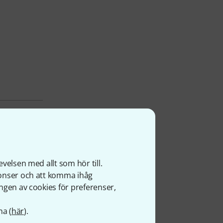
velsen med allt som hör till.
nonser och att komma ihåg
ngen av cookies för preferenser,
na (
här
).