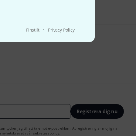
·
Finstilt
Privacy Policy
Registrera dig nu
amtycker jag till att ta emot e-postreklam. Avregistrering är möjlig när
 nyhetsbrevet i vår
sekretesspolicy
.