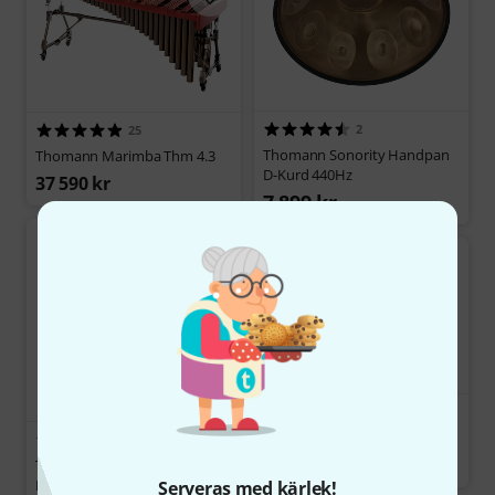
2
25
Thomann Sonority Handpan
Thomann Marimba Thm 4.3
D-Kurd 440Hz
37 590 kr
7 899 kr
Thomann Bag Neural Quad
Cortex Mini
101
625 kr
Thomann Tibetan Zen Singing
Bowl 1700g
Serveras med kärlek!