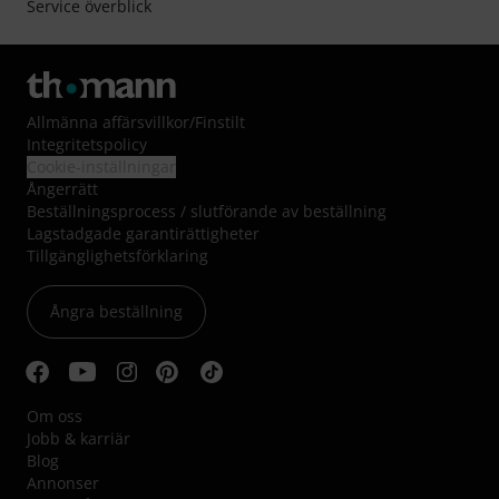
Service överblick
Allmänna affärsvillkor
/
Finstilt
Integritetspolicy
Cookie-inställningar
Ångerrätt
Beställningsprocess / slutförande av beställning
Lagstadgade garantirättigheter
Tillgänglighetsförklaring
Ångra beställning
Om oss
Jobb & karriär
Blog
Annonser