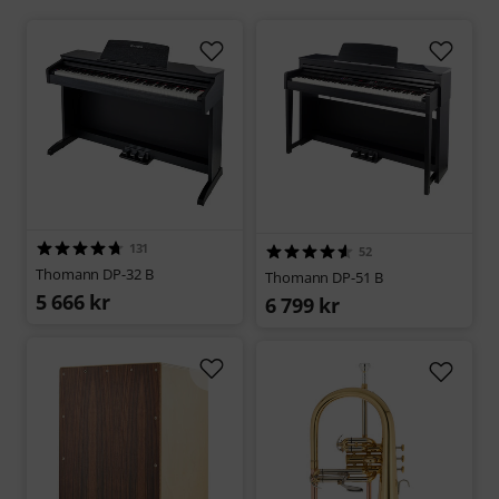
131
52
Thomann DP-32 B
Thomann DP-51 B
5 666 kr
6 799 kr