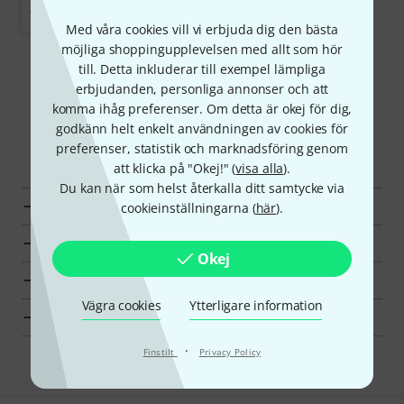
1 579 kr
Med våra cookies vill vi erbjuda dig den bästa
möjliga shoppingupplevelsen med allt som hör
Visa mer
till. Detta inkluderar till exempel lämpliga
erbjudanden, personliga annonser och att
komma ihåg preferenser. Om detta är okej för dig,
godkänn helt enkelt användningen av cookies för
Upptäck mer
preferenser, statistik och marknadsföring genom
att klicka på "Okej!" (
visa alla
).
Du kan när som helst återkalla ditt samtycke via
Alla Videolampor
cookieinställningarna (
här
).
Toppsäljare
Okej
Hot Deals
Vägra cookies
Ytterligare information
Fynd
·
Finstilt
Privacy Policy