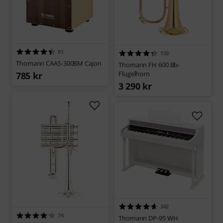
81
133
Thomann CAAS-300BM Cajon
Thomann FH 600 Bb-
Flugelhorn
785 kr
3 290 kr
342
74
Thomann DP-95 WH