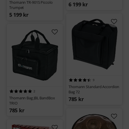
Thomann TR-901S Piccolo
6 199 kr
Trumpet
5 199 kr
9
Thomann Standard Accordion
2
Bag 72
Thomann Bag JBL BandBox
785 kr
TRIO
785 kr