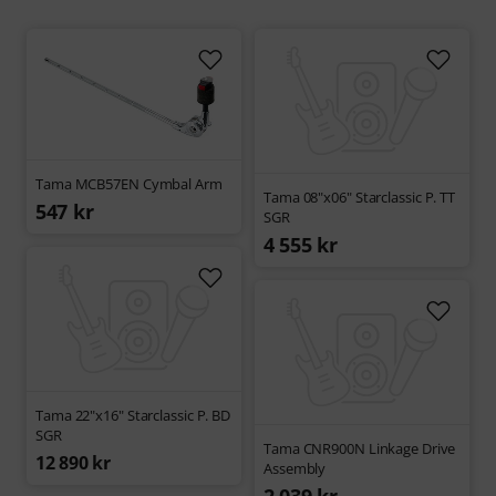
Tama MCB57EN Cymbal Arm
Tama 08"x06" Starclassic P. TT
547 kr
SGR
4 555 kr
Tama 22"x16" Starclassic P. BD
SGR
Tama CNR900N Linkage Drive
12 890 kr
Assembly
2 039 kr