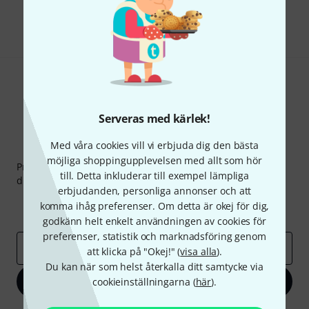
Dela
Hjälp & Feedback
Serveras med kärlek!
Med våra cookies vill vi erbjuda dig den bästa
Thomann nyhetsbrev
möjliga shoppingupplevelsen med allt som hör
Prenumererar på Thomanns Nyhetsbrev på engelska och
till. Detta inkluderar till exempel lämpliga
du kan med lite tur vinna en
50 kupong
värd
50 €
!
erbjudanden, personliga annonser och att
Inspirerande inlägg
Erbjudanden
komma ihåg preferenser. Om detta är okej för dig,
Thomann Insikter
godkänn helt enkelt användningen av cookies för
preferenser, statistik och marknadsföring genom
E-postadress
*
att klicka på "Okej!" (
visa alla
).
Du kan när som helst återkalla ditt samtycke via
Registrera dig nu
cookieinställningarna (
här
).