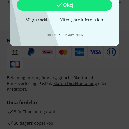
Genom att klicka på "Registrera dig nu" samtycker jag till att ta emot e-
Okej
postreklam. Avregistrering är möjlig när som helst. Du finner mer
information om nyhetsbrevet i vår
sekretesspolicy
.
Vägra cookies
Ytterligare information
* Nödvändig
·
Finstilt
Privacy Policy
Handla och betala säkert
Betalningen kan göras tryggt och säkert med
Banköverföring, PayPal,
Klarna Direktbetalning
eller
Kreditkort.
Dina fördelar
3-år Thomann-garanti
30 dagars öppet köp