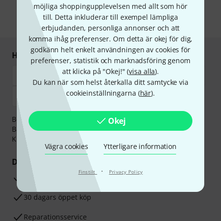
möjliga shoppingupplevelsen med allt som hör
information om nyhetsbrevet i vår
sekretesspolicy
.
till. Detta inkluderar till exempel lämpliga
* Nödvändig
erbjudanden, personliga annonser och att
komma ihåg preferenser. Om detta är okej för dig,
godkänn helt enkelt användningen av cookies för
Handla och betala säkert
preferenser, statistik och marknadsföring genom
att klicka på "Okej!" (
visa alla
).
Du kan när som helst återkalla ditt samtycke via
cookieinställningarna (
här
).
Betalningen kan göras tryggt och säkert med
Okej
Banköverföring, PayPal,
Klarna Direktbetalning
eller
Kreditkort.
Vägra cookies
Ytterligare information
Dina fördelar
·
Finstilt
Privacy Policy
3-år Thomann-garanti
30 dagars öppet köp
Reparationsservice