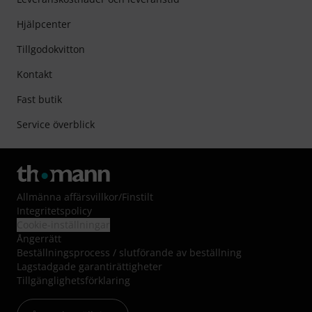
Hjälpcenter
Tillgodokvitton
Kontakt
Fast butik
Service överblick
Allmänna affärsvillkor
/
Finstilt
Integritetspolicy
Cookie-inställningar
Ångerrätt
Beställningsprocess / slutförande av beställning
Lagstadgade garantirättigheter
Tillgänglighetsförklaring