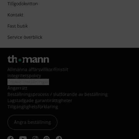
Tillgodokvitton
Kontakt
Fast butik
Service överblick
Allmänna affärsvillkor
/
Finstilt
Integritetspolicy
Cookie-inställningar
Ångerrätt
Beställningsprocess / slutförande av beställning
Lagstadgade garantirättigheter
Tillgänglighetsförklaring
Ångra beställning