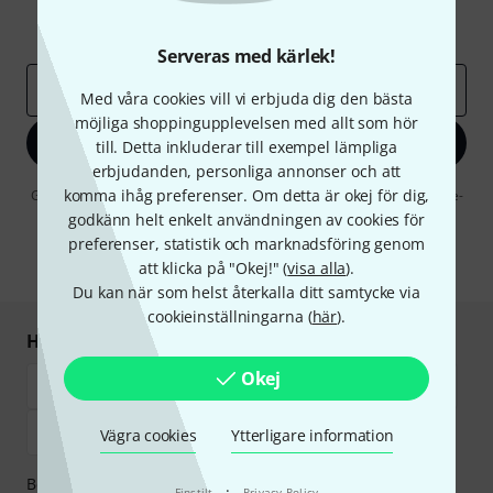
Inspirerande inlägg
Erbjudanden
Thomann Insikter
Serveras med kärlek!
E-postadress
*
Med våra cookies vill vi erbjuda dig den bästa
möjliga shoppingupplevelsen med allt som hör
Registrera dig nu
till. Detta inkluderar till exempel lämpliga
erbjudanden, personliga annonser och att
komma ihåg preferenser. Om detta är okej för dig,
Genom att klicka på "Registrera dig nu" samtycker jag till att ta emot e-
postreklam. Avregistrering är möjlig när som helst. Du finner mer
godkänn helt enkelt användningen av cookies för
information om nyhetsbrevet i vår
sekretesspolicy
.
preferenser, statistik och marknadsföring genom
* Nödvändig
att klicka på "Okej!" (
visa alla
).
Du kan när som helst återkalla ditt samtycke via
cookieinställningarna (
här
).
Handla och betala säkert
Okej
Vägra cookies
Ytterligare information
Betalningen kan göras tryggt och säkert med
·
Finstilt
Privacy Policy