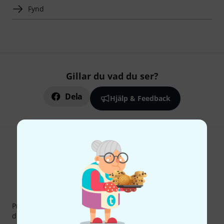
Fynd
Gillar du vad du ser?
Dela
Hjälp & Feedback
Thomann nyhetsbrev
Prenumererar på Thomanns Nyhetsbrev på engelska och
du kan med lite tur vinna en
50 kupong
värd
50 €
!