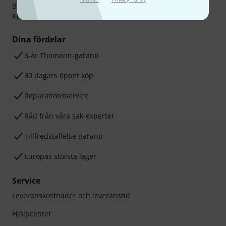
Banköverföring, PayPal,
Klarna Direktbetalning
eller
Kreditkort.
Dina fördelar
3-år Thomann-garanti
30 dagars öppet köp
Reparationsservice
Råd från våra sak-experter
Tillfredställelse-garanti
Europas största lager
Service
Leveranskostnader och leveranstid
Hjälpcenter