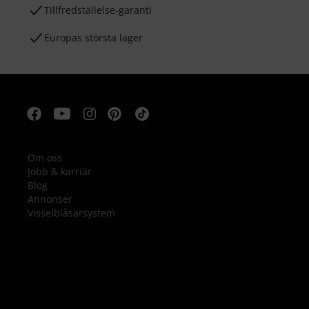
Tillfredställelse-garanti
Europas största lager
Om oss
Jobb & karriär
Blog
Annonser
Visselblåsarsystem