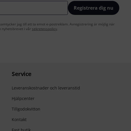
Registrera dig nu
amtycker jag till att ta emot e-postreklam. Avregistrering är möjlig när
 nyhetsbrevet i vår
sekretesspolicy
.
Service
Leveranskostnader och leveranstid
Hjälpcenter
Tillgodokvitton
Kontakt
Fast butik