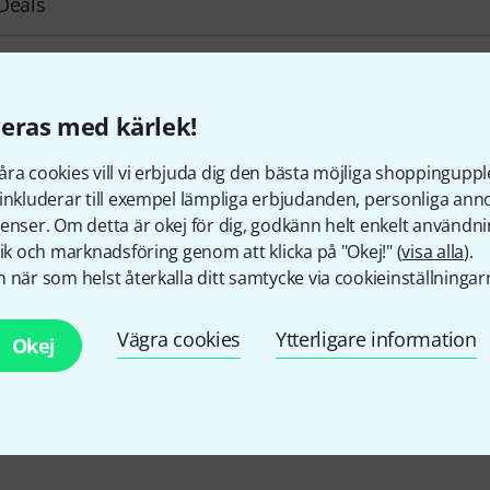
Deals
d
eras med kärlek!
ra cookies vill vi erbjuda dig den bästa möjliga shoppingupple
inkluderar till exempel lämpliga erbjudanden, personliga an
enser. Om detta är okej för dig, godkänn helt enkelt användni
tik och marknadsföring genom att klicka på "Okej!" (
visa alla
).
Gillar du vad du ser?
 när som helst återkalla ditt samtycke via cookieinställningar
Dela
Hjälp & Feedback
Vägra cookies
Ytterligare information
Okej