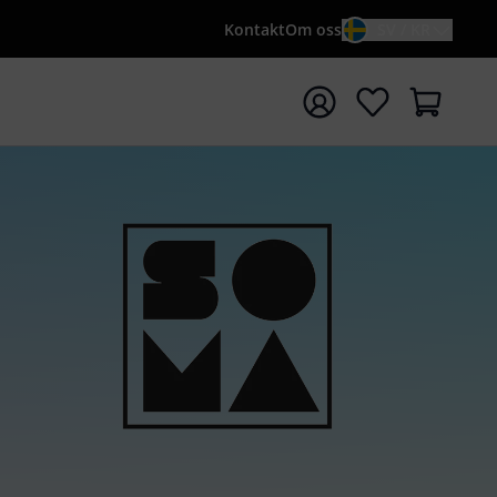
Kontakt
Om oss
SV / KR
a sökningen med söktermen {searchTerm}