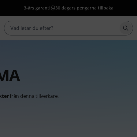
3-års garanti
30 dagars pengarna tillbaka
Börj
OMA
kter
från denna tillverkare.