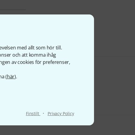
velsen med allt som hör till.
nonser och att komma ihåg
ngen av cookies för preferenser,
na (
här
).
·
Finstilt
Privacy Policy