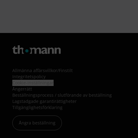
Allmänna affärsvillkor
/
Finstilt
Integritetspolicy
Cookie-inställningar
Ångerrätt
Beställningsprocess / slutförande av beställning
Lagstadgade garantirättigheter
Tillgänglighetsförklaring
Ångra beställning