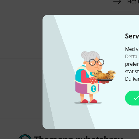
Hot 
Fyn
Serv
Med vå
Detta 
prefer
statis
Du kan