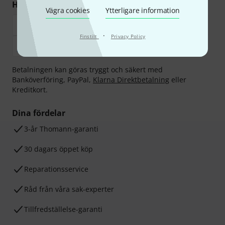
Handla och betala säkert
Vägra cookies
Ytterligare information
·
Finstilt
Privacy Policy
Betalningen kan göras tryggt och säkert med
Banköverföring, PayPal,
Klarna Direktbetalning
eller
Kreditkort.
Dina fördelar
3-år Thomann-garanti
30 dagars öppet köp
Reparationsservice
Råd från våra sak-experter
Tillfredställelse-garanti