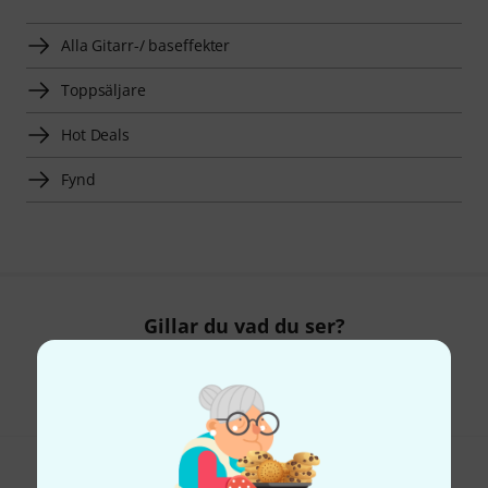
Alla Gitarr-/ baseffekter
Toppsäljare
Hot Deals
Fynd
Gillar du vad du ser?
Dela
Hjälp & Feedback