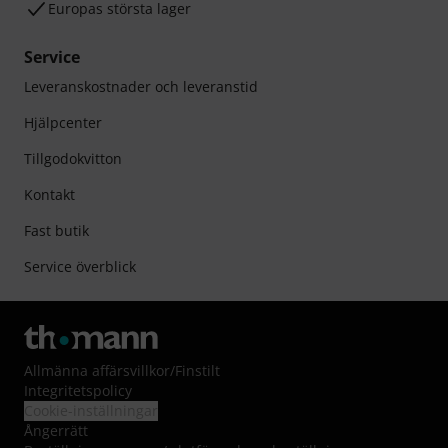
Europas största lager
Service
Leveranskostnader och leveranstid
Hjälpcenter
Tillgodokvitton
Kontakt
Fast butik
Service överblick
Allmänna affärsvillkor
/
Finstilt
Integritetspolicy
Cookie-inställningar
Ångerrätt