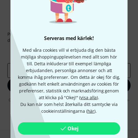
Thomann nyhetsbrev
Prenumererar på Thomanns Nyhetsbrev på engelska och
Serveras med kärlek!
du kan med lite tur vinna en
50 kupong
värd
50 €
!
Inspirerande inlägg
Erbjudanden
Med våra cookies vill vi erbjuda dig den bästa
Thomann Insikter
möjliga shoppingupplevelsen med allt som hör
till. Detta inkluderar till exempel lämpliga
erbjudanden, personliga annonser och att
E-postadress
*
komma ihåg preferenser. Om detta är okej för dig,
godkänn helt enkelt användningen av cookies för
Registrera dig nu
preferenser, statistik och marknadsföring genom
att klicka på "Okej!" (
visa alla
).
Genom att klicka på "Registrera dig nu" samtycker jag till att ta emot e-
Du kan när som helst återkalla ditt samtycke via
postreklam. Avregistrering är möjlig när som helst. Du finner mer
information om nyhetsbrevet i vår
sekretesspolicy
.
cookieinställningarna (
här
).
* Nödvändig
Okej