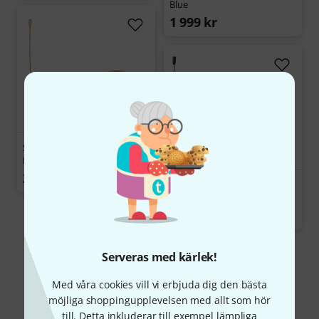
Blue
1 999 kr
Sennheiser Boom Mic HSP
Essential Be 3pin
2 199 kr
Sennheiser Boom Mic HSP
Essential Bk 3pin
2 199 kr
Serveras med kärlek!
Visa mer
Med våra cookies vill vi erbjuda dig den bästa
möjliga shoppingupplevelsen med allt som hör
till. Detta inkluderar till exempel lämpliga