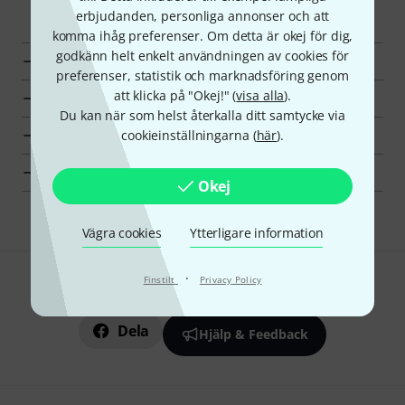
Upptäck mer
erbjudanden, personliga annonser och att
komma ihåg preferenser. Om detta är okej för dig,
godkänn helt enkelt användningen av cookies för
Alla Mikrofoner för toms
preferenser, statistik och marknadsföring genom
att klicka på "Okej!" (
visa alla
).
Toppsäljare
Du kan när som helst återkalla ditt samtycke via
Hot Deals
cookieinställningarna (
här
).
Fynd
Okej
Vägra cookies
Ytterligare information
·
Finstilt
Privacy Policy
Gillar du vad du ser?
Dela
Hjälp & Feedback