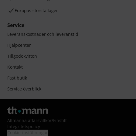
Europas största lager
Service
Leveranskostnader och leveranstid
Hjälpcenter
Tillgodokvitton
Kontakt
Fast butik
Service överblick
Allmänna affärsvillkor
/
Finstilt
Integritetspolicy
Cookie-inställningar