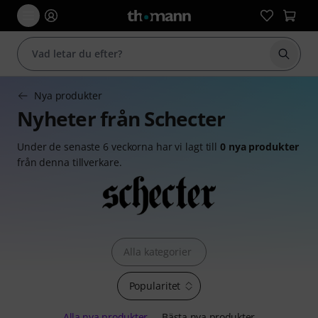
Börja 
Nya produkter
Nyheter från Schecter
Under de senaste 6 veckorna har vi lagt till
0 nya produkter
från denna tillverkare.
Alla kategorier
Popularitet
Alla nya produkter
Bästa nya produkter