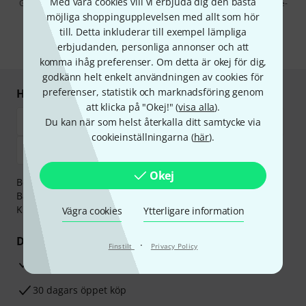
Med våra cookies vill vi erbjuda dig den bästa
Genom att klicka på "Registrera dig nu" samtycker jag till att ta emot e-
postreklam. Avregistrering är möjlig när som helst. Du finner mer
möjliga shoppingupplevelsen med allt som hör
information om nyhetsbrevet i vår
sekretesspolicy
.
till. Detta inkluderar till exempel lämpliga
erbjudanden, personliga annonser och att
* Nödvändig
komma ihåg preferenser. Om detta är okej för dig,
godkänn helt enkelt användningen av cookies för
preferenser, statistik och marknadsföring genom
Handla och betala säkert
att klicka på "Okej!" (
visa alla
).
Du kan när som helst återkalla ditt samtycke via
cookieinställningarna (
här
).
Okej
Betalningen kan göras tryggt och säkert med
Banköverföring, PayPal,
Klarna Direktbetalning
eller
Kreditkort.
Vägra cookies
Ytterligare information
Dina fördelar
·
Finstilt
Privacy Policy
3-år Thomann-garanti
30 dagars öppet köp