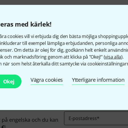
d
eras med kärlek!
ra cookies vill vi erbjuda dig den bästa möjliga shoppingupple
inkluderar till exempel lämpliga erbjudanden, personliga an
Gillar du vad du ser?
enser. Om detta är okej för dig, godkänn helt enkelt användni
tik och marknadsföring genom att klicka på "Okej!" (
visa alla
).
 när som helst återkalla ditt samtycke via cookieinställningar
Dela
Hjälp & Feedback
Vägra cookies
Ytterligare information
Okej
E-postadress
*
på engelska och du kan
 €
!