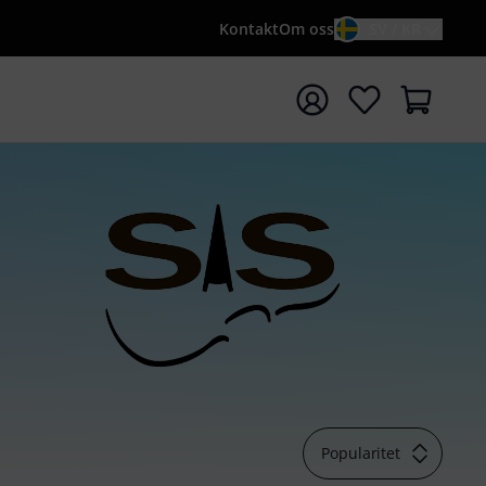
Kontakt
Om oss
SV / KR
a sökningen med söktermen {searchTerm}
Popularitet