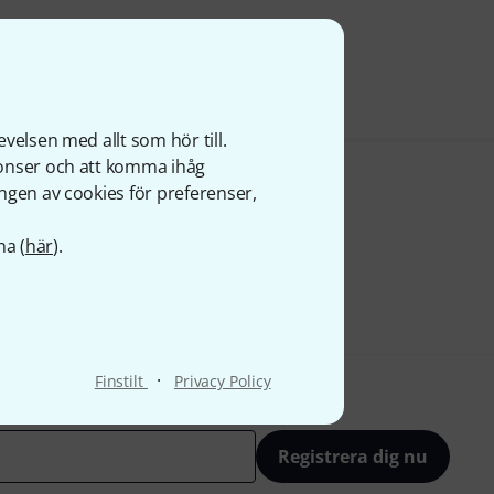
velsen med allt som hör till.
nonser och att komma ihåg
ngen av cookies för preferenser,
na (
här
).
·
Finstilt
Privacy Policy
Registrera dig nu