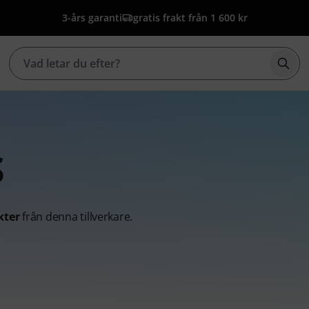
3-års garanti
gratis frakt från 1 600 kr
Börj
S
kter
från denna tillverkare.