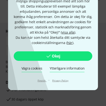
möjliga shoppingupplevelsen med allt som hör
postreklam. Avregistrering är möjlig när som helst. Du finner mer
till. Detta inkluderar till exempel lämpliga
information om nyhetsbrevet i vår
sekretesspolicy
.
erbjudanden, personliga annonser och att
* Nödvändig
komma ihåg preferenser. Om detta är okej för dig,
godkänn helt enkelt användningen av cookies för
preferenser, statistik och marknadsföring genom
Handla och betala säkert
att klicka på "Okej!" (
visa alla
).
Du kan när som helst återkalla ditt samtycke via
cookieinställningarna (
här
).
Okej
Betalningen kan göras tryggt och säkert med
Banköverföring, PayPal,
Klarna Direktbetalning
eller
Vägra cookies
Ytterligare information
Kreditkort.
·
Finstilt
Privacy Policy
Dina fördelar
3-år Thomann-garanti
30 dagars öppet köp