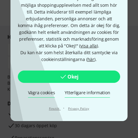
postreklam. Avregistrering är möjlig när som helst. Du finner mer
möjliga shoppingupplevelsen med allt som hör
information om nyhetsbrevet i vår
sekretesspolicy
.
till. Detta inkluderar till exempel lämpliga
* Nödvändig
erbjudanden, personliga annonser och att
komma ihåg preferenser. Om detta är okej för dig,
godkänn helt enkelt användningen av cookies för
Handla och betala säkert
preferenser, statistik och marknadsföring genom
att klicka på "Okej!" (
visa alla
).
Du kan när som helst återkalla ditt samtycke via
cookieinställningarna (
här
).
Okej
Betalningen kan göras tryggt och säkert med
Banköverföring, PayPal,
Klarna Direktbetalning
eller
Kreditkort.
Vägra cookies
Ytterligare information
Dina fördelar
·
Finstilt
Privacy Policy
3-år Thomann-garanti
30 dagars öppet köp
Reparationsservice