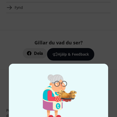
Fynd
Gillar du vad du ser?
Dela
Hjälp & Feedback
Thomann nyhetsbrev
Prenumererar på Thomanns Nyhetsbrev på engelska och
du kan med lite tur vinna en
50 kupong
värd
50 €
!