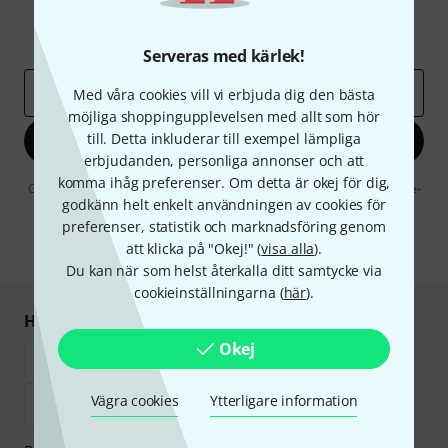
Inspirerande inlägg
Erbjudanden
Thomann Insikter
Serveras med kärlek!
E-postadress
*
Med våra cookies vill vi erbjuda dig den bästa
möjliga shoppingupplevelsen med allt som hör
till. Detta inkluderar till exempel lämpliga
Registrera dig nu
erbjudanden, personliga annonser och att
komma ihåg preferenser. Om detta är okej för dig,
Genom att klicka på "Registrera dig nu" samtycker jag till att ta emot e-
godkänn helt enkelt användningen av cookies för
postreklam. Avregistrering är möjlig när som helst. Du finner mer
information om nyhetsbrevet i vår
sekretesspolicy
.
preferenser, statistik och marknadsföring genom
att klicka på "Okej!" (
visa alla
).
* Nödvändig
Du kan när som helst återkalla ditt samtycke via
cookieinställningarna (
här
).
Handla och betala säkert
Okej
Vägra cookies
Ytterligare information