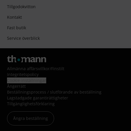
Tillgodokvitton
Kontakt
Fast butik
Service överblick
Allmänna affärsvillkor
/
Finstilt
Integritetspolicy
Cookie-inställningar
Ångerrätt
Beställningsprocess / slutförande av beställning
Lagstadgade garantirättigheter
Tillgänglighetsförklaring
Ångra beställning