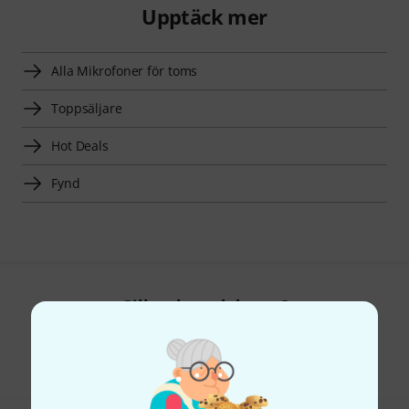
Upptäck mer
Alla Mikrofoner för toms
Toppsäljare
Hot Deals
Fynd
Gillar du vad du ser?
Dela
Hjälp & Feedback