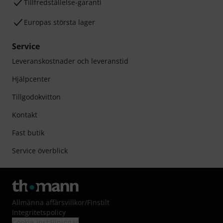
Tillfredställelse-garanti
Europas största lager
Service
Leveranskostnader och leveranstid
Hjälpcenter
Tillgodokvitton
Kontakt
Fast butik
Service överblick
Allmänna affärsvillkor
/
Finstilt
Integritetspolicy
Cookie-inställningar