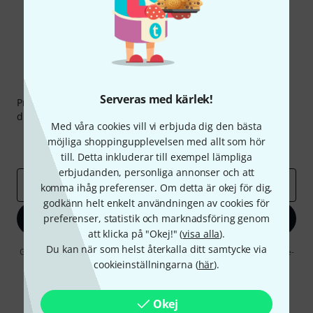
Thomann nyhetsbrev
Serveras med kärlek!
Prenumererar på Thomanns Nyhetsbrev på engelska och
du kan med lite tur vinna en
50 kupong
värd
50 €
!
Med våra cookies vill vi erbjuda dig den bästa
Inspirerande inlägg
Erbjudanden
möjliga shoppingupplevelsen med allt som hör
Thomann Insikter
till. Detta inkluderar till exempel lämpliga
erbjudanden, personliga annonser och att
E-postadress
*
komma ihåg preferenser. Om detta är okej för dig,
godkänn helt enkelt användningen av cookies för
preferenser, statistik och marknadsföring genom
Registrera dig nu
att klicka på "Okej!" (
visa alla
).
Du kan när som helst återkalla ditt samtycke via
Genom att klicka på "Registrera dig nu" samtycker jag till att ta emot e-
postreklam. Avregistrering är möjlig när som helst. Du finner mer
cookieinställningarna (
här
).
information om nyhetsbrevet i vår
sekretesspolicy
.
* Nödvändig
Okej