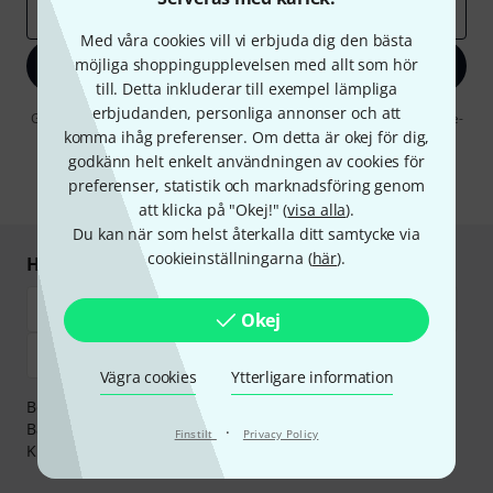
E-postadress
*
Med våra cookies vill vi erbjuda dig den bästa
möjliga shoppingupplevelsen med allt som hör
Registrera dig nu
till. Detta inkluderar till exempel lämpliga
erbjudanden, personliga annonser och att
Genom att klicka på "Registrera dig nu" samtycker jag till att ta emot e-
komma ihåg preferenser. Om detta är okej för dig,
postreklam. Avregistrering är möjlig när som helst. Du finner mer
information om nyhetsbrevet i vår
sekretesspolicy
.
godkänn helt enkelt användningen av cookies för
preferenser, statistik och marknadsföring genom
* Nödvändig
att klicka på "Okej!" (
visa alla
).
Du kan när som helst återkalla ditt samtycke via
cookieinställningarna (
här
).
Handla och betala säkert
Okej
Vägra cookies
Ytterligare information
Betalningen kan göras tryggt och säkert med
Banköverföring, PayPal,
Klarna Direktbetalning
eller
·
Finstilt
Privacy Policy
Kreditkort.