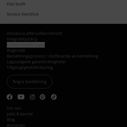
Fast butik
Service överblick
Allmänna affärsvillkor
/
Finstilt
Integritetspolicy
Cookie-inställningar
Ångerrätt
Beställningsprocess / slutförande av beställning
Lagstadgade garantirättigheter
Tillgänglighetsförklaring
Ångra beställning
Om oss
Jobb & karriär
Blog
Annonser