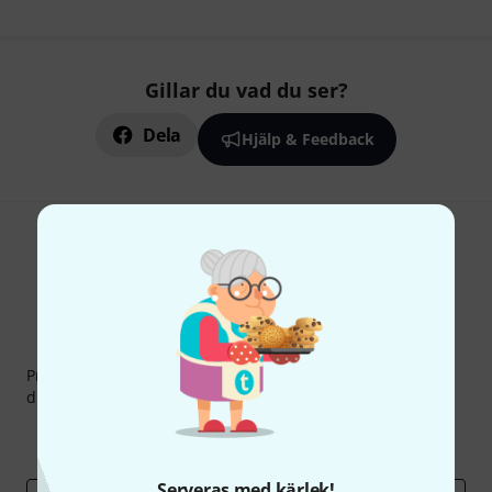
Gillar du vad du ser?
Dela
Hjälp & Feedback
Thomann nyhetsbrev
Prenumererar på Thomanns Nyhetsbrev på engelska och
du kan med lite tur vinna en
50 kupong
värd
50 €
!
Inspirerande inlägg
Erbjudanden
Thomann Insikter
Serveras med kärlek!