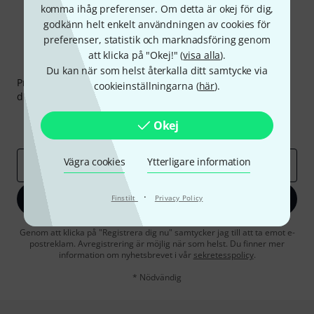
komma ihåg preferenser. Om detta är okej för dig,
godkänn helt enkelt användningen av cookies för
preferenser, statistik och marknadsföring genom
att klicka på "Okej!" (
visa alla
).
Thomann nyhetsbrev
Du kan när som helst återkalla ditt samtycke via
Prenumererar på Thomanns Nyhetsbrev på engelska och
cookieinställningarna (
här
).
du kan med lite tur vinna en
50 kupong
värd
50 €
!
Inspirerande inlägg
Erbjudanden
Okej
Thomann Insikter
Vägra cookies
Ytterligare information
E-postadress
*
·
Registrera dig nu
Finstilt
Privacy Policy
Genom att klicka på "Registrera dig nu" samtycker jag till att ta emot e-
postreklam. Avregistrering är möjlig när som helst. Du finner mer
information om nyhetsbrevet i vår
sekretesspolicy
.
* Nödvändig