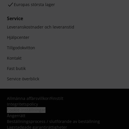
Europas största lager
Service
Leveranskostnader och leveranstid
Hjälpcenter
Tillgodokvitton
Kontakt
Fast butik
Service överblick
Allmänna affärsvillkor
/
Finstilt
Integritetspolicy
Cookie-inställningar
Ångerrätt
Beställningsprocess / slutförande av beställning
Lagstadgade garantirättigheter