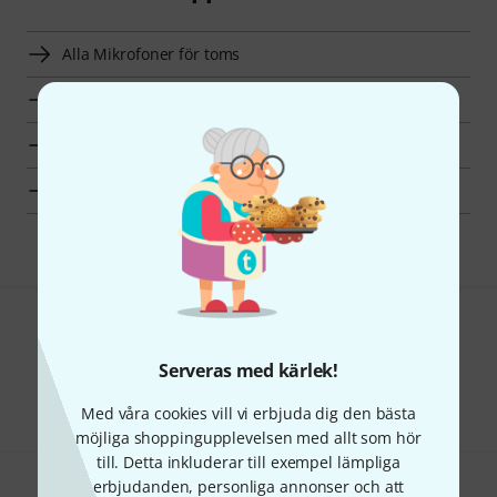
Alla Mikrofoner för toms
Toppsäljare
Hot Deals
Fynd
Gillar du vad du ser?
Serveras med kärlek!
Dela
Hjälp & Feedback
Med våra cookies vill vi erbjuda dig den bästa
möjliga shoppingupplevelsen med allt som hör
till. Detta inkluderar till exempel lämpliga
erbjudanden, personliga annonser och att