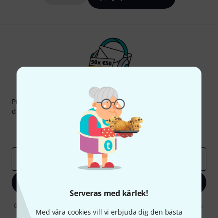
Thomann nyhetsbrev
Prenumererar på Thomanns Nyhetsbrev på engelska och
du kan med lite tur vinna en
50 kupong
värd
50 €
!
Inspirerande inlägg
Erbjudanden
Thomann Insikter
E-postadress
*
Registrera dig nu
Serveras med kärlek!
Genom att klicka på "Registrera dig nu" samtycker jag till att ta emot e-
Med våra cookies vill vi erbjuda dig den bästa
postreklam. Avregistrering är möjlig när som helst. Du finner mer