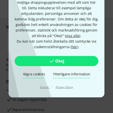
information om nyhetsbrevet i vår
sekretesspolicy
.
möjliga shoppingupplevelsen med allt som hör
till. Detta inkluderar till exempel lämpliga
* Nödvändig
erbjudanden, personliga annonser och att
komma ihåg preferenser. Om detta är okej för dig,
godkänn helt enkelt användningen av cookies för
Handla och betala säkert
preferenser, statistik och marknadsföring genom
att klicka på "Okej!" (
visa alla
).
Du kan när som helst återkalla ditt samtycke via
cookieinställningarna (
här
).
Betalningen kan göras tryggt och säkert med
Okej
Banköverföring, PayPal,
Klarna Direktbetalning
eller
Kreditkort.
Vägra cookies
Ytterligare information
Dina fördelar
·
Finstilt
Privacy Policy
3-år Thomann-garanti
30 dagars öppet köp
Reparationsservice