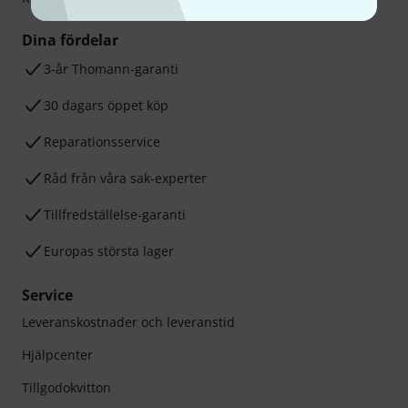
Dina fördelar
3-år Thomann-garanti
30 dagars öppet köp
Reparationsservice
Råd från våra sak-experter
Tillfredställelse-garanti
Europas största lager
Service
Leveranskostnader och leveranstid
Hjälpcenter
Tillgodokvitton