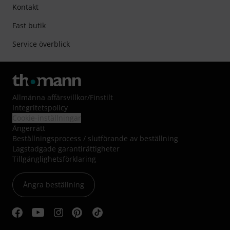
Kontakt
Fast butik
Service överblick
Allmänna affärsvillkor
/
Finstilt
Integritetspolicy
Cookie-inställningar
Ångerrätt
Beställningsprocess / slutförande av beställning
Lagstadgade garantirättigheter
Tillgänglighetsförklaring
Ångra beställning