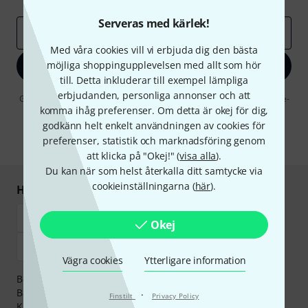
Serveras med kärlek!
E-postadress
*
Med våra cookies vill vi erbjuda dig den bästa
möjliga shoppingupplevelsen med allt som hör
Registrera dig nu
till. Detta inkluderar till exempel lämpliga
erbjudanden, personliga annonser och att
Genom att klicka på "Registrera dig nu" samtycker jag till att ta emot e-
komma ihåg preferenser. Om detta är okej för dig,
postreklam. Avregistrering är möjlig när som helst. Du finner mer
information om nyhetsbrevet i vår
sekretesspolicy
.
godkänn helt enkelt användningen av cookies för
preferenser, statistik och marknadsföring genom
* Nödvändig
att klicka på "Okej!" (
visa alla
).
Du kan när som helst återkalla ditt samtycke via
cookieinställningarna (
här
).
Handla och betala säkert
Okej
Vägra cookies
Ytterligare information
Betalningen kan göras tryggt och säkert med
Banköverföring, PayPal,
Klarna Direktbetalning
eller
·
Finstilt
Privacy Policy
Kreditkort.