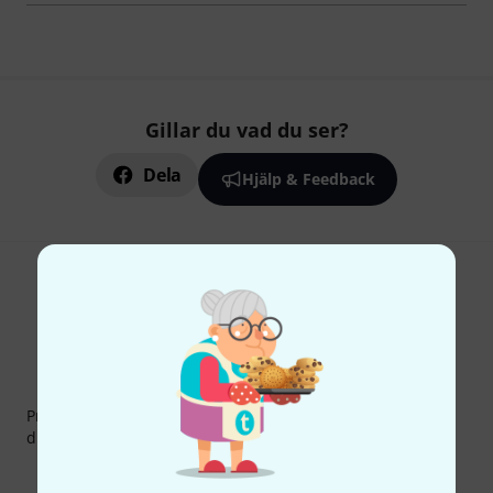
Gillar du vad du ser?
Dela
Hjälp & Feedback
Thomann nyhetsbrev
Prenumererar på Thomanns Nyhetsbrev på engelska och
du kan med lite tur vinna en
50 kupong
värd
50 €
!
Inspirerande inlägg
Erbjudanden
Thomann Insikter