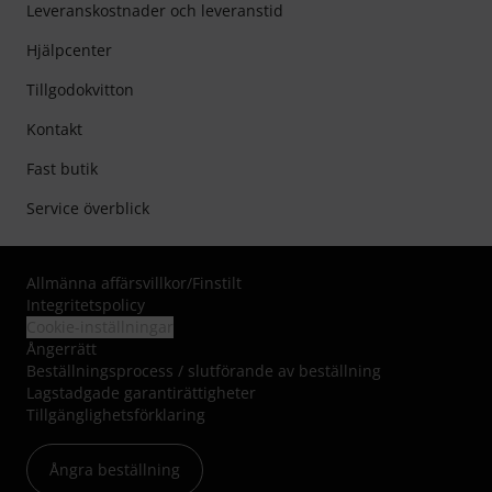
Leveranskostnader och leveranstid
Hjälpcenter
Tillgodokvitton
Kontakt
Fast butik
Service överblick
Allmänna affärsvillkor
/
Finstilt
Integritetspolicy
Cookie-inställningar
Ångerrätt
Beställningsprocess / slutförande av beställning
Lagstadgade garantirättigheter
Tillgänglighetsförklaring
Ångra beställning