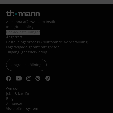
Allmänna affärsvillkor
/
Finstilt
Integritetspolicy
Cookie-inställningar
Ångerrätt
Beställningsprocess / slutförande av beställning
Lagstadgade garantirättigheter
Tillgänglighetsförklaring
Ångra beställning
Om oss
Jobb & karriär
Blog
Annonser
Visselblåsarsystem