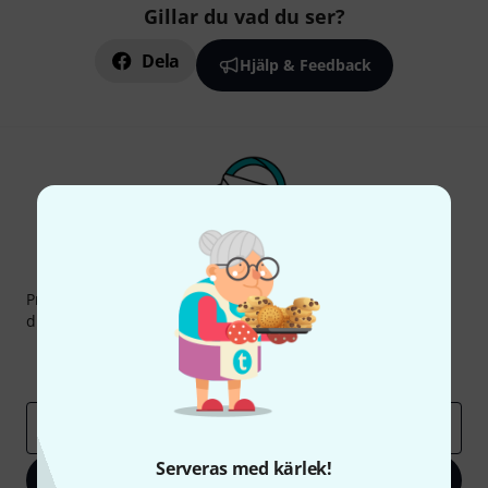
Gillar du vad du ser?
Dela
Hjälp & Feedback
Thomann nyhetsbrev
Prenumererar på Thomanns Nyhetsbrev på engelska och
du kan med lite tur vinna en
50 kupong
värd
50 €
!
Inspirerande inlägg
Erbjudanden
Thomann Insikter
E-postadress
*
Serveras med kärlek!
Registrera dig nu