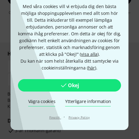
Med våra cookies vill vi erbjuda dig den bästa
Genom att klicka på "Registrera dig nu" samtycker jag till att ta emot e-
möjliga shoppingupplevelsen med allt som hör
postreklam. Avregistrering är möjlig när som helst. Du finner mer
till. Detta inkluderar till exempel lämpliga
information om nyhetsbrevet i vår
sekretesspolicy
.
erbjudanden, personliga annonser och att
* Nödvändig
komma ihåg preferenser. Om detta är okej för dig,
godkänn helt enkelt användningen av cookies för
preferenser, statistik och marknadsföring genom
Handla och betala säkert
att klicka på "Okej!" (
visa alla
).
Du kan när som helst återkalla ditt samtycke via
cookieinställningarna (
här
).
Okej
Betalningen kan göras tryggt och säkert med
Banköverföring, PayPal,
Klarna Direktbetalning
eller
Vägra cookies
Ytterligare information
Kreditkort.
·
Finstilt
Privacy Policy
Dina fördelar
3-år Thomann-garanti