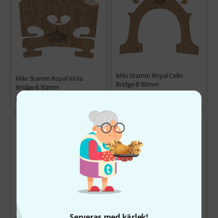
Milo Stamm Royal Cello
Milo Stamm Royal Viola
Bridge B 90mm
Bridge B 50mm
2 333 kr
645 kr
Milo Stamm Premium Viola
Milo Stamm Premium Viola
Bridge E 50mm
Serveras med kärlek!
Bridge B 50mm