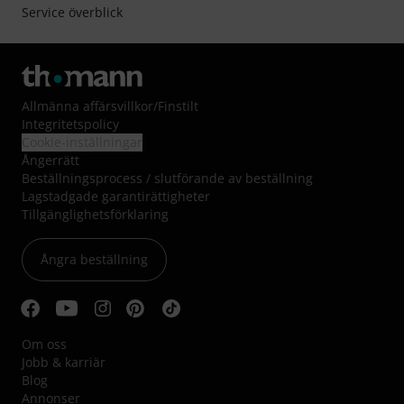
Service överblick
Allmänna affärsvillkor
/
Finstilt
Integritetspolicy
Cookie-inställningar
Ångerrätt
Beställningsprocess / slutförande av beställning
Lagstadgade garantirättigheter
Tillgänglighetsförklaring
Ångra beställning
Om oss
Jobb & karriär
Blog
Annonser