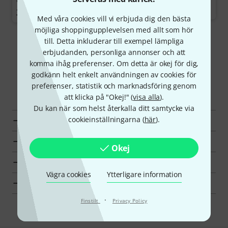
379 kr
379 kr
Med våra cookies vill vi erbjuda dig den bästa
möjliga shoppingupplevelsen med allt som hör
till. Detta inkluderar till exempel lämpliga
Visa mer
erbjudanden, personliga annonser och att
komma ihåg preferenser. Om detta är okej för dig,
godkänn helt enkelt användningen av cookies för
preferenser, statistik och marknadsföring genom
Upptäck mer
att klicka på "Okej!" (
visa alla
).
Du kan när som helst återkalla ditt samtycke via
cookieinställningarna (
här
).
Alla Videolampor
Toppsäljare
Okej
Hot Deals
Vägra cookies
Ytterligare information
Fynd
·
Finstilt
Privacy Policy