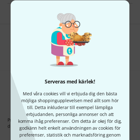
Gillar du vad du ser?
Dela
Hjälp & Feedback
Serveras med kärlek!
Med våra cookies vill vi erbjuda dig den bästa
möjliga shoppingupplevelsen med allt som hör
till. Detta inkluderar till exempel lämpliga
Thomann nyhetsbrev
erbjudanden, personliga annonser och att
Prenumererar på Thomanns Nyhetsbrev på engelska och
komma ihåg preferenser. Om detta är okej för dig,
du kan med lite tur vinna en
50 kupong
värd
50 €
!
godkänn helt enkelt användningen av cookies för
preferenser, statistik och marknadsföring genom
Inspirerande inlägg
Erbjudanden