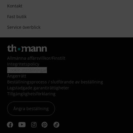
Kontakt
Fast butik
Service överblick
Allmänna affärsvillkor
/
Finstilt
Integritetspolicy
Cookie-inställningar
Ångerrätt
Beställningsprocess / slutförande av beställning
Lagstadgade garantirättigheter
Tillgänglighetsförklaring
Ångra beställning