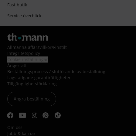
Fast butik
Service överblick
Allmänna affärsvillkor
/
Finstilt
Integritetspolicy
Cookie-inställningar
Ångerrätt
Beställningsprocess / slutförande av beställning
Lagstadgade garantirättigheter
Tillgänglighetsförklaring
Ångra beställning
Om oss
Jobb & karriär