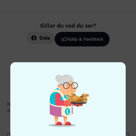
Gillar du vad du ser?
Dela
Hjälp & Feedback
Thomann nyhetsbrev
Prenumererar på Thomanns Nyhetsbrev på engelska och
du kan med lite tur vinna en
50 kupong
värd
50 €
!
Inspirerande inlägg
Erbjudanden
Thomann Insikter