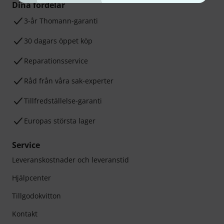
Dina fördelar
3-år Thomann-garanti
30 dagars öppet köp
Reparationsservice
Råd från våra sak-experter
Tillfredställelse-garanti
Europas största lager
Service
Leveranskostnader och leveranstid
Hjälpcenter
Tillgodokvitton
Kontakt