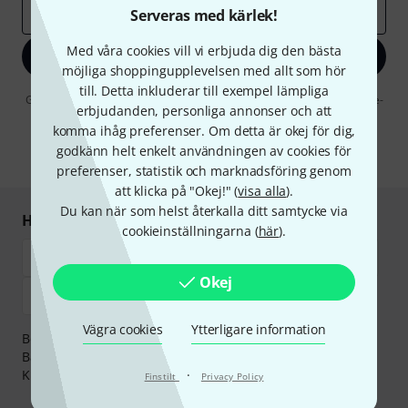
E-postadress
*
Serveras med kärlek!
Med våra cookies vill vi erbjuda dig den bästa
Registrera dig nu
möjliga shoppingupplevelsen med allt som hör
till. Detta inkluderar till exempel lämpliga
Genom att klicka på "Registrera dig nu" samtycker jag till att ta emot e-
erbjudanden, personliga annonser och att
postreklam. Avregistrering är möjlig när som helst. Du finner mer
information om nyhetsbrevet i vår
sekretesspolicy
.
komma ihåg preferenser. Om detta är okej för dig,
godkänn helt enkelt användningen av cookies för
* Nödvändig
preferenser, statistik och marknadsföring genom
att klicka på "Okej!" (
visa alla
).
Du kan när som helst återkalla ditt samtycke via
Handla och betala säkert
cookieinställningarna (
här
).
Okej
Vägra cookies
Ytterligare information
Betalningen kan göras tryggt och säkert med
Banköverföring, PayPal,
Klarna Direktbetalning
eller
·
Kreditkort.
Finstilt
Privacy Policy