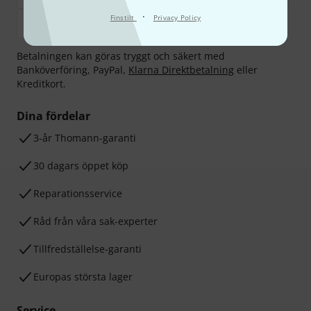
·
Finstilt
Privacy Policy
Betalningen kan göras tryggt och säkert med
Banköverföring, PayPal,
Klarna Direktbetalning
eller
Kreditkort.
Dina fördelar
3-år Thomann-garanti
30 dagars öppet köp
Reparationsservice
Råd från våra sak-experter
Tillfredställelse-garanti
Europas största lager
Service