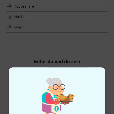
Toppsäljare
Hot Deals
Fynd
Gillar du vad du ser?
Dela
Hjälp & Feedback