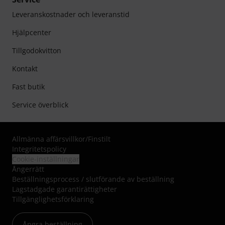
Leveranskostnader och leveranstid
Hjälpcenter
Tillgodokvitton
Kontakt
Fast butik
Service överblick
Allmänna affärsvillkor
/
Finstilt
Integritetspolicy
Cookie-inställningar
Ångerrätt
Beställningsprocess / slutförande av beställning
Lagstadgade garantirättigheter
Tillgänglighetsförklaring
Ångra beställning