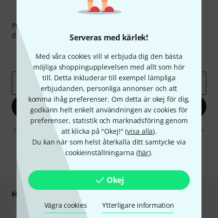
Thomann nyhetsbrev
Prenumererar på Thomanns Nyhetsbrev på engelska och
du kan med lite tur vinna en
50 kupong
värd
50 €
!
Serveras med kärlek!
Inspirerande inlägg
Erbjudanden
Med våra cookies vill vi erbjuda dig den bästa
Thomann Insikter
möjliga shoppingupplevelsen med allt som hör
till. Detta inkluderar till exempel lämpliga
E-postadress
*
erbjudanden, personliga annonser och att
komma ihåg preferenser. Om detta är okej för dig,
Registrera dig nu
godkänn helt enkelt användningen av cookies för
preferenser, statistik och marknadsföring genom
Genom att klicka på "Registrera dig nu" samtycker jag till att ta emot e-
att klicka på "Okej!" (
visa alla
).
postreklam. Avregistrering är möjlig när som helst. Du finner mer
Du kan när som helst återkalla ditt samtycke via
information om nyhetsbrevet i vår
sekretesspolicy
.
cookieinställningarna (
här
).
* Nödvändig
Okej
Handla och betala säkert
Vägra cookies
Ytterligare information