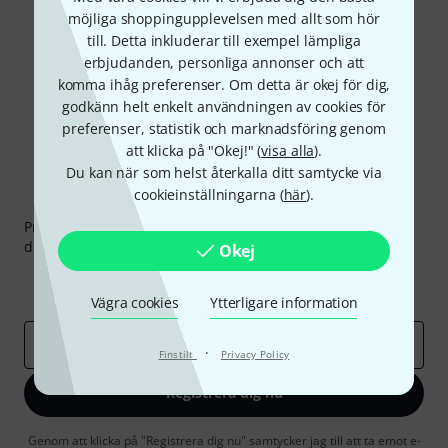
Dela
Hjälp & Feedback
möjliga shoppingupplevelsen med allt som hör
till. Detta inkluderar till exempel lämpliga
erbjudanden, personliga annonser och att
komma ihåg preferenser. Om detta är okej för dig,
godkänn helt enkelt användningen av cookies för
preferenser, statistik och marknadsföring genom
att klicka på "Okej!" (
visa alla
).
Du kan när som helst återkalla ditt samtycke via
cookieinställningarna (
här
).
Thomann nyhetsbrev
Prenumererar på Thomanns Nyhetsbrev på engelska och
du kan med lite tur vinna en
50 kupong
värd
50 €
!
Okej
Inspirerande inlägg
Erbjudanden
Thomann Insikter
Vägra cookies
Ytterligare information
E-postadress
*
·
Finstilt
Privacy Policy
Registrera dig nu
Genom att klicka på "Registrera dig nu" samtycker jag till att ta emot e-