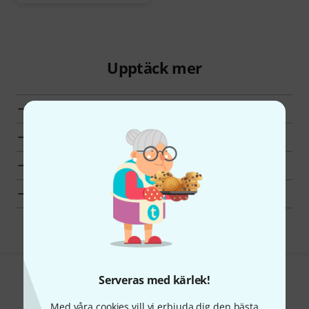
Upptäck mer
Alla Videolampor
Toppsäljare
Hot Deals
Fynd
Serveras med kärlek!
Gillar du vad du ser?
Med våra cookies vill vi erbjuda dig den bästa