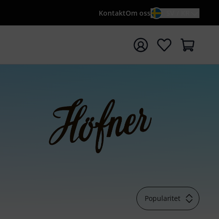
Kontakt
Om oss
SV / KR
a sökningen med söktermen {searchTerm}
Popularitet