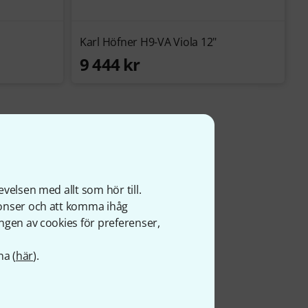
Karl Höfner H9-VA Viola 12"
9 444 kr
velsen med allt som hör till.
nonser och att komma ihåg
ngen av cookies för preferenser,
na (
här
).