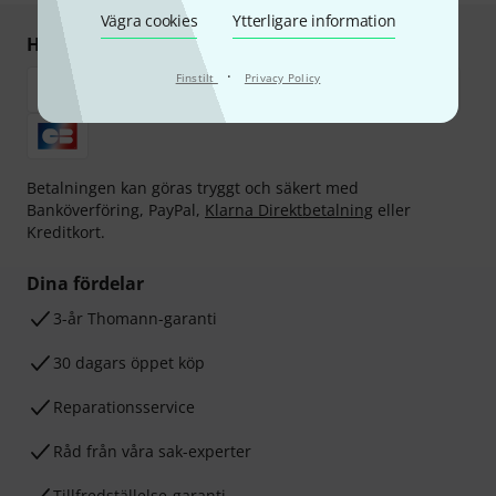
Vägra cookies
Ytterligare information
Handla och betala säkert
·
Finstilt
Privacy Policy
Betalningen kan göras tryggt och säkert med
Banköverföring, PayPal,
Klarna Direktbetalning
eller
Kreditkort.
Dina fördelar
3-år Thomann-garanti
30 dagars öppet köp
Reparationsservice
Råd från våra sak-experter
Tillfredställelse-garanti