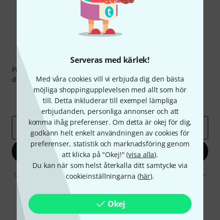
Thomann nyhetsbrev
Serveras med kärlek!
Prenumererar på Thomanns Nyhetsbrev på engelska och
Med våra cookies vill vi erbjuda dig den bästa
du kan med lite tur vinna en
50 kupong
värd
50 €
!
möjliga shoppingupplevelsen med allt som hör
Inspirerande inlägg
Erbjudanden
till. Detta inkluderar till exempel lämpliga
Thomann Insikter
erbjudanden, personliga annonser och att
komma ihåg preferenser. Om detta är okej för dig,
E-postadress
*
godkänn helt enkelt användningen av cookies för
preferenser, statistik och marknadsföring genom
Registrera dig nu
att klicka på "Okej!" (
visa alla
).
Du kan när som helst återkalla ditt samtycke via
Genom att klicka på "Registrera dig nu" samtycker jag till att ta emot e-
cookieinställningarna (
här
).
postreklam. Avregistrering är möjlig när som helst. Du finner mer
information om nyhetsbrevet i vår
sekretesspolicy
.
Okej
* Nödvändig