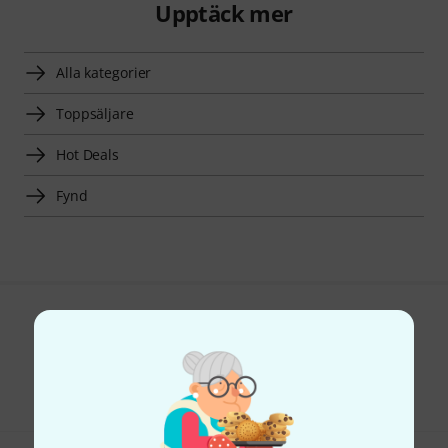
Upptäck mer
Alla kategorier
Toppsäljare
Hot Deals
Fynd
Gillar du vad du ser?
Dela
Hjälp & Feedback