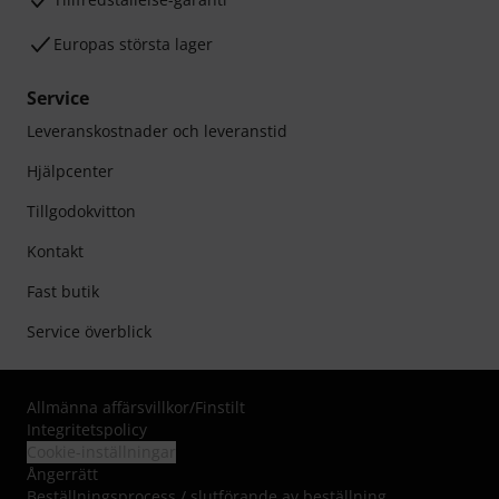
Europas största lager
Service
Leveranskostnader och leveranstid
Hjälpcenter
Tillgodokvitton
Kontakt
Fast butik
Service överblick
Allmänna affärsvillkor
/
Finstilt
Integritetspolicy
Cookie-inställningar
Ångerrätt
Beställningsprocess / slutförande av beställning