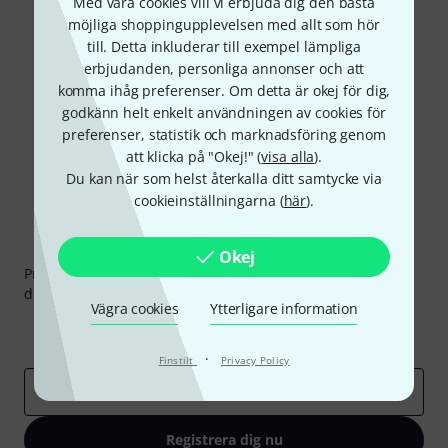
Med våra cookies vill vi erbjuda dig den bästa
Gillar du vad du ser?
möjliga shoppingupplevelsen med allt som hör
till. Detta inkluderar till exempel lämpliga
Dela
Hjälp & Feedback
erbjudanden, personliga annonser och att
komma ihåg preferenser. Om detta är okej för dig,
godkänn helt enkelt användningen av cookies för
preferenser, statistik och marknadsföring genom
att klicka på "Okej!" (
visa alla
).
Du kan när som helst återkalla ditt samtycke via
cookieinställningarna (
här
).
Thomann nyhetsbrev
Okej
Prenumererar på Thomanns Nyhetsbrev på engelska och
du kan med lite tur vinna en
50 kupong
värd
50 €
!
Vägra cookies
Ytterligare information
Inspirerande inlägg
Erbjudanden
Thomann Insikter
·
Finstilt
Privacy Policy
E-postadress
*
Registrera dig nu