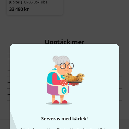
Jupiter JTU705 Bb-Tuba
33 490 kr
Upptäck mer
Alla Mikrofoner för toms
Toppsäljare
Hot Deals
Fynd
Serveras med kärlek!